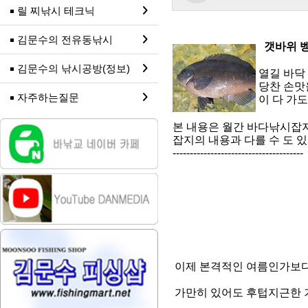
릴 찌낚시 테크닉
김문수의 전유동낚시
갯바위 
김문수의 낚시공방(정보)
열길 바닥
당찬 손맛
자주하는질문
이 다 가
본 내용은 월간 바다낚시잡지
잡지의 내용과 다를 수 도 
--------------------------------------
이제 본격적인 여름인가보다
가만히 있어도 후텁지근한 