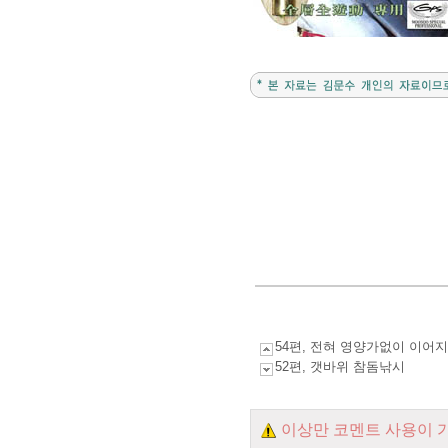
54편, 전혀 영양가없이 이어지는
52편, 갯바위 참돔낚시
이상만 코멘트 사용이 