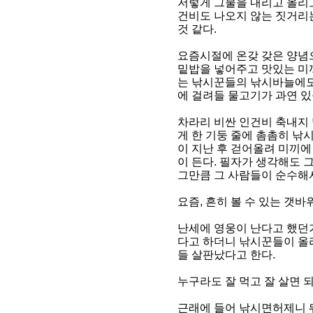
저렇게 그물을 내리고 올리
건비도 나오지 않는 짓거리
것 같다.
요즘시절에 온갖 갖은 양념
밑밥을 넣어주고 맛있는 미
는 낚시꾼들의 낚시바늘에도
에 걸려들 물고기가 과연 
차라리 비싼 인건비 축내지 
게 한 기둥 줄에 촘촘히 낚
이 지난 후 걷어올려 미끼에
이 든다. 필자가 생각해도 
그만큼 그 사람들이 순수해서
요즘, 흔히 볼 수 있는 갯바
난세에 영웅이 난다고 했던가
다고 하더니 낚시꾼들이 올라
들 살판났다고 한다.
누구라도 잘 먹고 잘 살면 
근래에 들어 낚시면허제니 