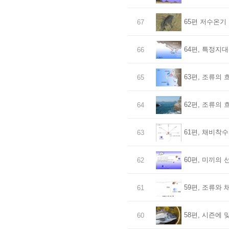
65편 저수온기
67
64편, 특정지대
66
63편, 조류의 
65
62편, 조류의 
64
61편, 채비착수
63
60편, 미끼의 
62
59편, 조류와 
61
58편, 시즌에 
60