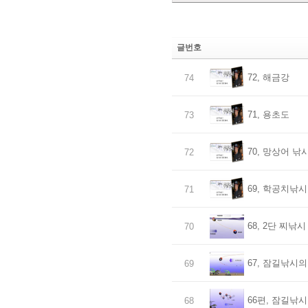
글번호
72, 해금강
74
71, 용초도
73
70, 망상어 낚
72
69, 학공치낚시
71
68, 2단 찌낚시
70
67, 잠길낚시의
69
66편, 잠길낚시
68