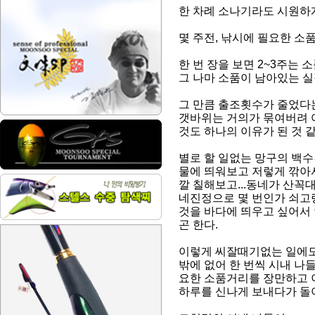
한 차례 소나기라도 시원하
몇 주전, 낚시에 필요한 소
한 번 장을 보면 2~3주는
그 나마 소품이 남아있는 실
그 만큼 출조횟수가 줄었다는
갯바위는 거의가 묶여버려 
것도 하나의 이유가 된 것 
별로 할 일없는 망구의 백수
물에 띄워보고 저렇게 깎아서
깔 칠해보고...동네가 산꼭
네진정으로 몇 번인가 쇠고랑
것을 바다에 띄우고 싶어서 
곤 한다.
이렇게 씨잘때기없는 일에도
밖에 없어 한 번씩 시내 나
요한 소품거리를 장만하고 
하루를 신나게 보내다가 돌