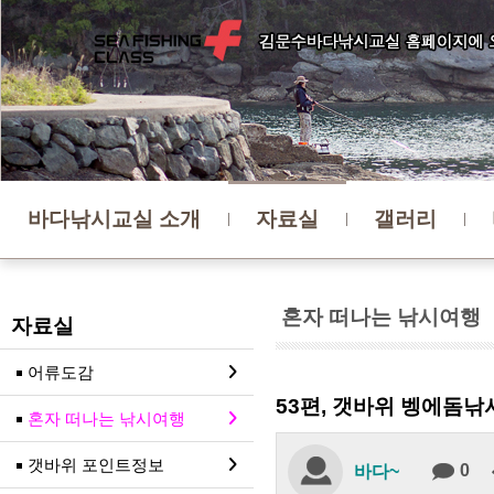
바다낚시교실 소개
자료실
갤러리
혼자 떠나는 낚시여행
자료실
어류도감
53편, 갯바위 벵에돔낚
혼자 떠나는 낚시여행
갯바위 포인트정보
0
바다~