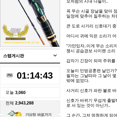
모처럼의 시내 나들이..
꼭 무슨 시골 장날을 맞아 
일정에 맞추어 질주하는 차량
큰 도로 사거리 신호대기 중
어디서 귀에 익은 소리가 
“가만있자..이게 무슨 소리지
쟁시 공습경보 사이렌 소리 같은
스탭게시판
갑자기 긴장이 되며 주위를
오늘이 민방공훈련 날인가? 
01:14:44
필자는 그날따라 그 날이 
PM
밖에 없었다.
사거리 신호가 파란 불로 바
오늘
3,060
신호가 바뀌기 무섭게 출발
전체
2,943,288
로 서 있는 것이 아닌가..
그 순간, 그저 멍청하게 되