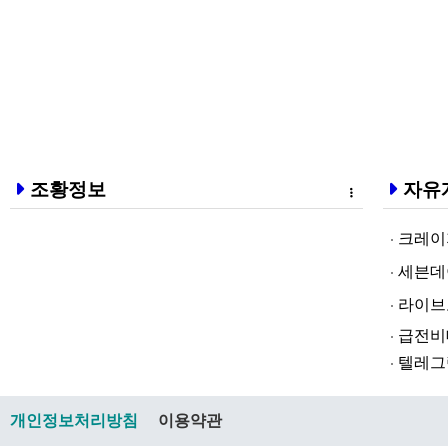
조황정보
자유
크레이지알파❤
세븐데이즈토­
라­이브토­토
급전비대면 
텔레그램@br
개인정보처리방침
이용약관