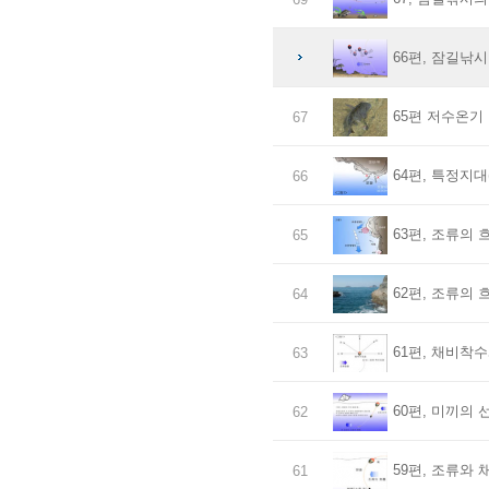
66편, 잠길낚시
65편 저수온기
67
64편, 특정지대
66
63편, 조류의 
65
62편, 조류의 
64
61편, 채비착수
63
60편, 미끼의 
62
59편, 조류와 
61