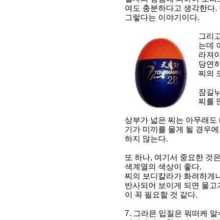
여도 충분하다고 생각한다.
그렇다는 이야기이다.
그리고
는데 
라져야
당연히
찌의 
잠길낚
찌를 
상부가 넓은 찌는 아무래도 
기가 미끼를 물게 될 경우에
하지 않는다.
또 하나, 여기서 중요한 것
색계열의 색상이 좋다.
찌의 보디칼라가 화려하게나
반사되어 보이게 되면 물고
이 꼭 필요할 것 같다.
7. 그라믄 입질은 워떠케 