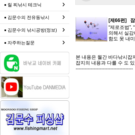
릴 찌낚시 테크닉
김문수의 전유동낚시
[제66편]
잠
“제로조법”
김문수의 낚시공방(정보)
의해서 실감
함도 못 내미
자주하는질문
본 내용은 월간 바다낚시잡
잡지의 내용과 다를 수 도 
--------------------------------------