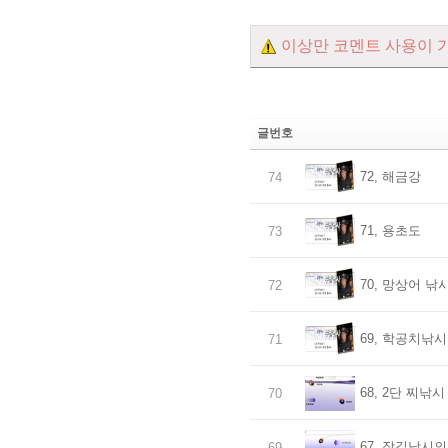
이상만 코멘트 사용이 
글번호
72, 해금강
74
71, 용초도
73
70, 망상어 낚
72
69, 학공치낚시
71
68, 2단 찌낚시
70
67, 잠길낚시의
69