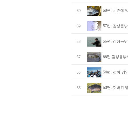
58편, 시즌에 
60
57편, 감성돔낚
59
56편, 감성돔낚
58
55편 감성돔낚
57
54편, 전혀 영
56
53편, 갯바위
55