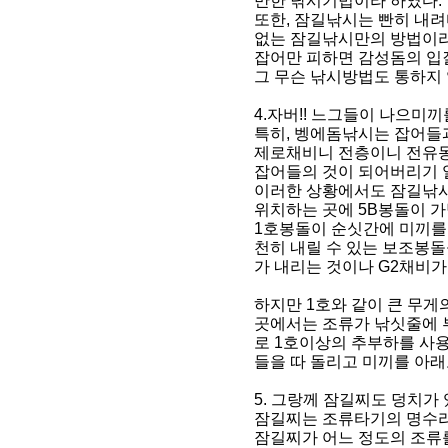
만한 낚시기법이라 하였다.
또한, 잠길낚시는 빤히 내려
없는 잠길낚시만의 방법이라
잡어만 피하면 감성돔의 입질
그 무슨 낚시방법도 통하지 
4.자버!! 느그들이 나으미끼
특히, 벵에돔낚시는 잡어들
제로채비니 전층이니 전유동
잡어들의 것이 되어버리기 일
이러한 상황에서도 잠길낚시
위치하는 곳에 5B봉돌이 가
1호봉돌이 순싯간에 미끼를
천히 내릴 수 있는 보조봉
가 내리는 것이나 G2채비가
하지만 1호와 같이 큰 무게
곳에서는 조류가 낚싯줄에 
로 1호이상의 추부하를 사용
들을 따 돌리고 미끼를 아
5. 그랑께 잠길찌도 덩치가 
잠길찌는 조류타기의 명수라
잠길찌가 어느 정도의 조류