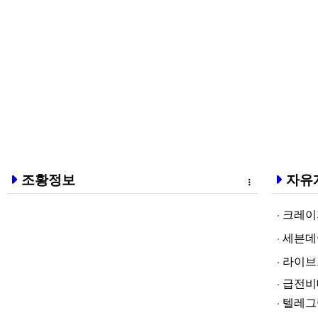
조황정보
자유
크레이지알파❤
세븐데이즈토­
라­이브토­토
급전비대면 
텔레그램@br