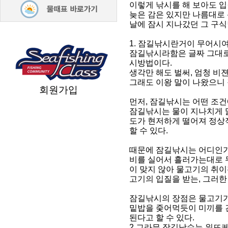
이렇게 낚시를 해 보아도 입
늦은 감은 있지만 나름대로
날에 잠시 지나갔던 그 구
1. 잠길낚시란거이 무어시여?
잠길낚시라함은 글짜 그대로
시방법이다.
생각만 해도 벌써, 엄청 비
그래도 이왕 말이 나왔으니
회원가입
먼저, 잠길낚시는 어떤 조
잠길낚시는 물이 지나치게 
도가 현저하게 떨어져 정상적
할 수 있다.
때문에 잠길낚시는 어디인가
비를 실어서 흘러가는대로 
이 맞지 않아 물고기의 취
고기의 입질을 받는, 그러한
잠길낚시의 장점은 물고기가 
밑밥을 줒어먹듯이 미끼를 
된다고 할 수 있다.
2.그라믄 잠길낚수는 워뜨케