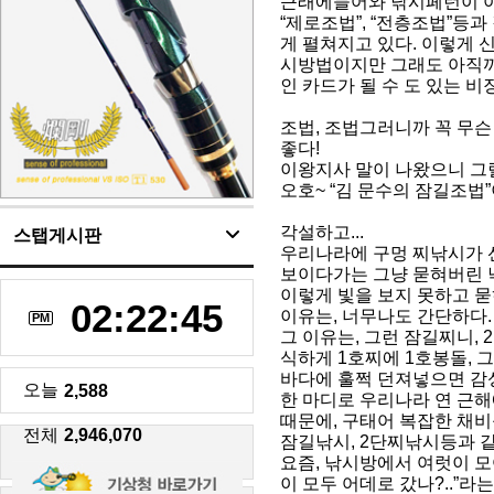
근래에들어와 낚시페턴이 아
“제로조법”, “전층조법”등
게 펼쳐지고 있다. 이렇게 
시방법이지만 그래도 아직까
인 카드가 될 수 도 있는 비
조법, 조법그러니까 꼭 무슨
좋다!
이왕지사 말이 나왔으니 그럴
오호~ “김 문수의 잠길조법”이
각설하고...
스탭게시판
우리나라에 구멍 찌낚시가 선
보이다가는 그냥 묻혀버린 
이렇게 빛을 보지 못하고 
02:22:46
이유는, 너무나도 간단하다.
PM
그 이유는, 그런 잠길찌니,
식하게 1호찌에 1호봉돌, 
바다에 훌쩍 던져넣으면 감
오늘
2,588
한 마디로 우리나라 연 근
때문에, 구태어 복잡한 채비
전체
2,946,070
잠길낚시, 2단찌낚시등과 같
요즘, 낚시방에서 여럿이 모
이 모두 어데로 갔나?..”라는