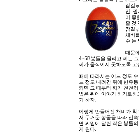
잠길낚
만 필
이 좋
줄 것
잠길낚
채비를
수 는
때문에
4~5B봉돌을 물리고 찌는 
찌가 움직이지 못하도록 고정
때에 따라서는 어느 정도 수
느 정도 내려간 뒤에 반유동
되면 그 때부터 찌가 천천히
법은 뒤에 이야기 하기로하
기 하자.
이렇게 만들어진 채비가 착
저 무거운 봉돌을 따라 신
면 찌밑에 달린 작은 봉돌의
게 된다.