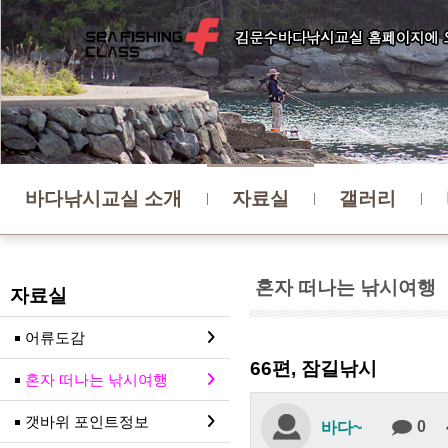
바다낚시교실 소개
자료실
갤러리
혼자 떠나는 낚시여행
자료실
어류도감
66편, 잠길낚시
혼자 떠나는 낚시여행
갯바위 포인트정보
0
바다~