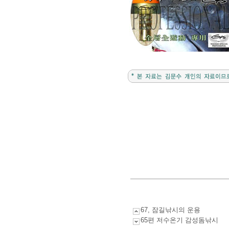
67, 잠길낚시의 운용
65편 저수온기 감성돔낚시