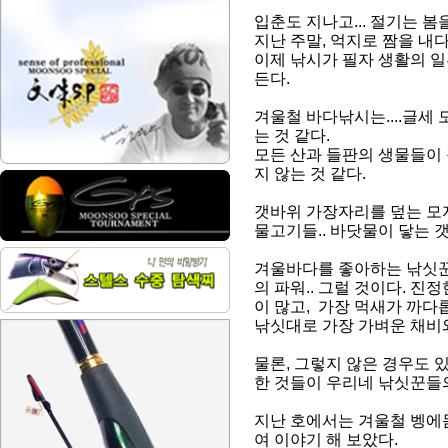
입춘도 지나고... 절기는 
지난 주말, 억지로 짬을 내
이제 낚시가 필자 생활의 
든다.
겨울철 바다낚시는....글세
는 것 같다.
모든 산과 들판의 생물들이
지 않는 것 같다.
갯바위 가장자리를 덮는 모
물고기들.. 바닷물이 닿는 갯
겨울바다를 좋아하는 낚싯꾼들
의 파워.. 그럴 것이다. 
이 많고, 가장 먹새가 까다
낚싯대로 가장 가벼운 채비와
물론, 그렇지 않은 경우도
한 것들이 우리네 낚싯꾼들의
지난 호에서는 겨울철 벵에
여 이야기 해 보았다.