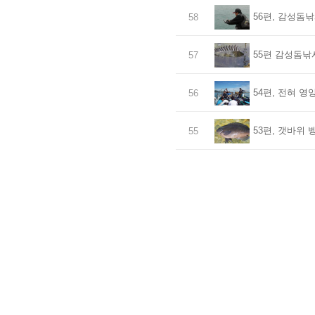
56편, 감성돔낚
58
55편 감성돔낚
57
54편, 전혀 영
56
53편, 갯바위
55