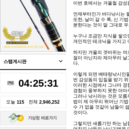
이번 호에서는 겨울철 감성
언제부터인가 바다낚시는 릴
또한, 날이 갈 수 록, 신
분한다는 것이 말 그대로 우
누구나 조금만 지식을 쌓으
개인적인 테크닉을 가지고 
하지만 겨울의 갯바위는 여느
절이 아닌지라 제아무리 날
스탭게시판
다.
이렇게 되면 배태랑낚시인들
번 감성돔의 입질을 받기 위
04:25:32
PM
이러한 시점에서 그나마 경
경험이 풍부하지 못한 아마
그러나 낚시라는 것은 모름
법이 제 아무리 뛰어난 기법
오늘
전체
115
2,946,252
수 가 없을 것같아 남들이 
것이다.
그렇지만 새롭기만 하는 남
어차피 남들의 낚시기법을 