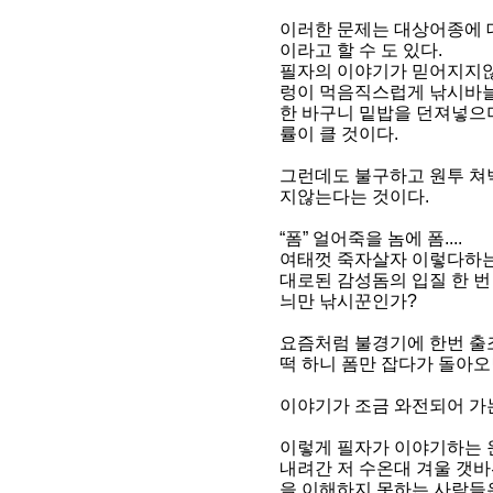
이러한 문제는 대상어종에 
이라고 할 수 도 있다.
필자의 이야기가 믿어지지않
렁이 먹음직스럽게 낚시바늘
한 바구니 밑밥을 던져넣으
률이 클 것이다.
그런데도 불구하고 원투 쳐박
지않는다는 것이다.
“폼” 얼어죽을 놈에 폼....
여태껏 죽자살자 이렇다하는
대로된 감성돔의 입질 한 번
늬만 낚시꾼인가?
요즘처럼 불경기에 한번 출
떡 하니 폼만 잡다가 돌아
이야기가 조금 와전되어 가
이렇게 필자가 이야기하는 
내려간 저 수온대 겨울 갯
을 이해하지 못하는 사람들