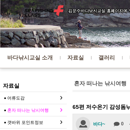
바다낚시교실 소개
자료실
갤러리
혼자 떠나는 낚시여행
자료실
어류도감
65편 저수온기 감성돔
혼자 떠나는 낚시여행
갯바위 포인트정보
0
바다~