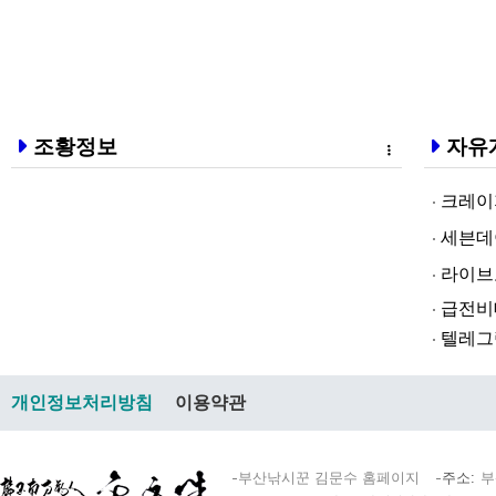
조황정보
자유
크레이지알파❤
세븐데이즈토­
라­이브토­토
급전비대면 
텔레그램@br
개인정보처리방침
이용약관
부산낚시꾼 김문수 홈페이지
주소
부