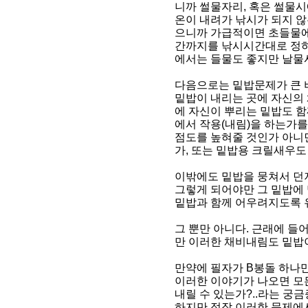
니까 썰물자리, 혹은 썰물시
온이 내려가 낚시가 되지 않
으니까 가급적이면 초들물
간까지를 낚시시간대로 정하
에서는 들물도 좋지만 날물시
다음으로는 밑밥문제가 큰 
밑밥이 내리는 곳에 자신의 
에 자신이 뿌리는 밑밥도 
에서 작용(내림)을 하는가
점도를 높혀줄 것인가 아니면
가, 또는 밑밥용 크릴새우도
이밖에도 밑밥을 뭉쳐서 던져
그렇게 되어야만 그 밑밥에
밑밥과 함께 어우려지도록 유도
그 뿐만 아니다. 근래에 들
만 이러한 채비내림도 밑밥이
만약에 필자가 B봉돌 하나만
이러한 이야기가 나오면 모
내릴 수 있는가?..라는 궁금
하지만 정작 이러한 문제에