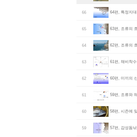
64편, 특정지대
66
63편, 조류의 
65
62편, 조류의 
64
61편, 채비착수
63
60편, 미끼의 
62
59편, 조류와 
61
58편, 시즌에 
60
57편, 감성돔낚
59