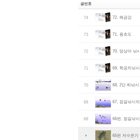
글번호
72, 해금강
74
71, 용초도
73
70, 망상어 낚
72
69, 학공치낚시
71
68, 2단 찌낚시
70
67, 잠길낚시의
69
66편, 잠길낚시
68
65편 저수온기