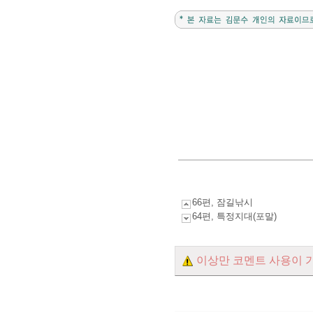
66편, 잠길낚시
64편, 특정지대(포말)
이상만 코멘트 사용이 