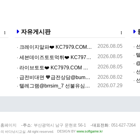
자유게시판
2026.08.05
선
크레이지알파❤️ KC7979.COM ❤️크레이지알파주소…
텔
2026.08.05
세븐데이즈토­토먹­튀❤️ KC7979.COM ❤️슬­롯…
@
2026.08.05
라­이브토­토❤️ KC7979.COM ❤️온­라인카­지…
선
2026.08.02
급전비대면 🧡급전상담@bumbee2🧡 개인돈사고자 급전…
선
2026.07.29
텔레그램@brrsim_7 선불유심내구제 선불유심매입 뽀…
 홈페이지
주소
부산광역시 남구 문현로 56-1
대표전화
051-627-7264
DESIGN BY
www.softgame.kr
수의 바다낚시교실. All right reserved.