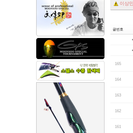
이상만
글번호
165
164
163
162
161