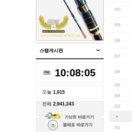
160
159
158
스탭게시판
157
10:08:06
156
PM
155
오늘
1,015
154
전체
2,941,243
153
151