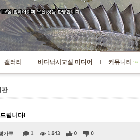
갤러리
바다낚시교실 미디어
커뮤니티
시판
드립니다!
1
1,643
0
0
빵가루