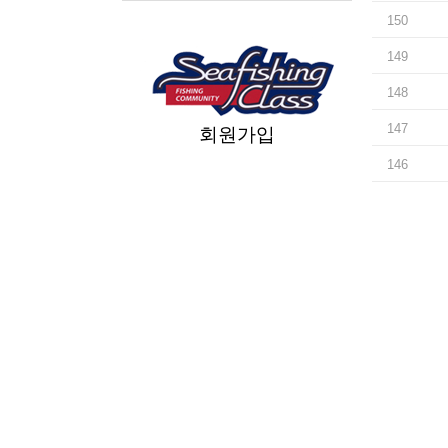
150
149
148
147
회원가입
146