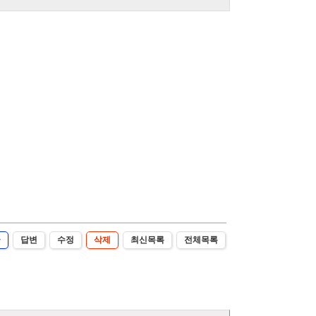
글
답변
수정
삭제
최신목록
전체목록