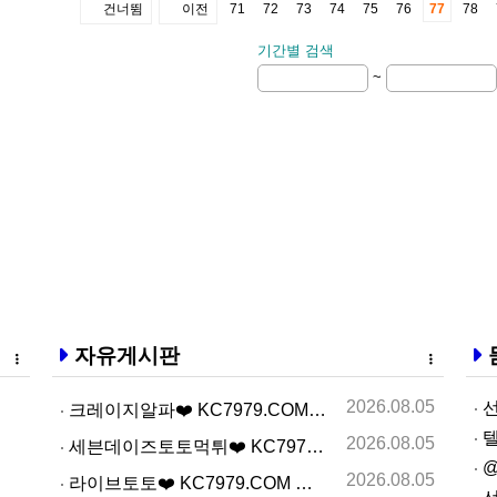
건너뜀
이전
71
72
73
74
75
76
77
78
기간별 검색
~
자유게시판
2026.08.05
선
크레이지알파❤️ KC7979.COM ❤️크레이지알파주소…
텔
2026.08.05
세븐데이즈토­토먹­튀❤️ KC7979.COM ❤️슬­롯…
@
2026.08.05
라­이브토­토❤️ KC7979.COM ❤️온­라인카­지…