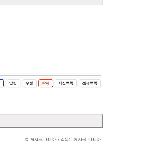
글
답변
수정
삭제
최신목록
전체목록
총 게시물 1665개 / 검색된 게시물: 1665개