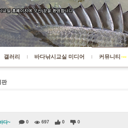
갤러리
바다낚시교실 미디어
커뮤니티
시판
0
697
0
0
바다~