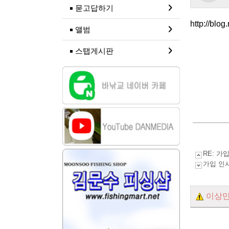
묻고답하기
http://blo
앨범
스탭게시판
RE: 가
가입 인
이상만