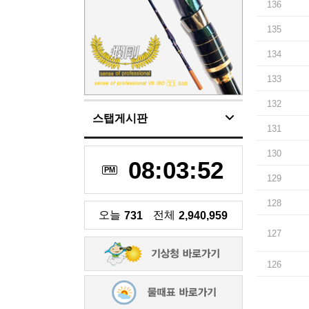
136
135
134
133
132
스탭게시판
131
130
08:03:53
PM
129
128
오늘
전체
731
2,940,959
127
126