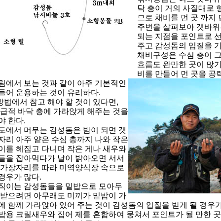
닥 층이 거의 사질대로 
므로 채비를 먼 곳 까지
주변을 살펴보아 갯바위
되는 지점을 포인트로 
주고 감성돔의 입질을 기
채비구성은 수심 층이 
흐름도 완만한 곳이 많기
비를 만들어 먼 곳을 공
림에서 보는 것과 같이 아주 기본적인
들어 운용하는 것이 유리하다.
법에서 참고 해야 할 것이 있다면,
급적 바닥 층에 가라앉게 해주는 것을
야 한다.
도에서 머무는 감성돔은 밤이 되면 갯
자리 아주 얕은 수심 층까지 나와 작은
이를 헤집고 다니며 작은 게나 새우와
들을 잡아먹다가 날이 밝아오면 서서
 가장자리를 따라 미역양식장 속으로
경우가 많다.
직이는 감성돔들을 밑밥으로 모아두
 받으려면 아무래도 미끼가 밑밥이 가
에 함께 가라앉아 있어 주는 것이 감성돔의 입질을 받게 될 경우가
밥용 크릴새우와 집어 제를 혼합하여 뭉쳐서 포인트가 될 만한 