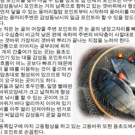
 명 포인트를 찾아 나설 수 있을 정도로 섬 전체의 포인트는 아주
감성돔낚시 포인트는 거의 남쪽으로 향하고 있는 갯바위에서 형
 먼저 닿을 수 있는 용머리철탑 포인트부터 시작하여 용머리를 마
닫는 용머리주변은 감성돔낚시의 일급 포인트라 할 수 있을 정도
다.
 작은 논 골의 어장줄 주변 포인트와 큰 논 골의 냉장고자리를 빼
다 수심층이 비교적 낮은 편에 속하며 주변의 바닥층이 사질대로
는 갯바위 가장자리 갯바위 뿌리가 끝나는 지점을 노려야 한다.
안통으로 이어지는 곶부리에 위치
세 개의 간출여가 있는 곳)는 용초도
 인기 있는 대물 감성돔 포인트이지
 흐름이 여느 곳보다 빠르기 때문에
 물 때를 이용하는 것이 좋으며 바
 암초대로 형성되어 있으므로 약간
이 요구되는 곳이기도 하다.
위들과 달리 호두안통, 일명 빨래판
바위모양세가 크고 넓적하게 형성
로 낚시를 할 수 있는 곳이며 크고
바위가 바다 멀리까지 이어져 있기
비를 아주 멀리 던져야하는 번거로
만 씨알급의 감성돔이 곧잘 걸려드
다.
동쪽입구에 마치 고동형상을 하고 있는 고동바위 또한 용초도에서
 포인트로 손꼽힌다.