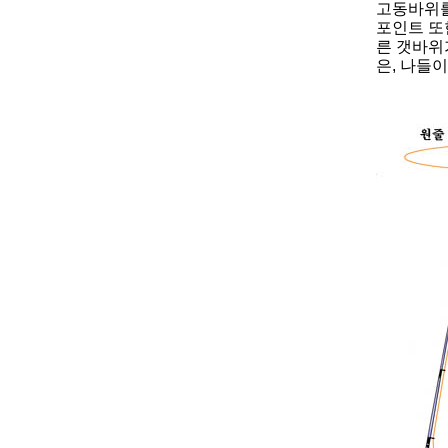
고동바위를
포인트 또
른 갯바위
은, 나들