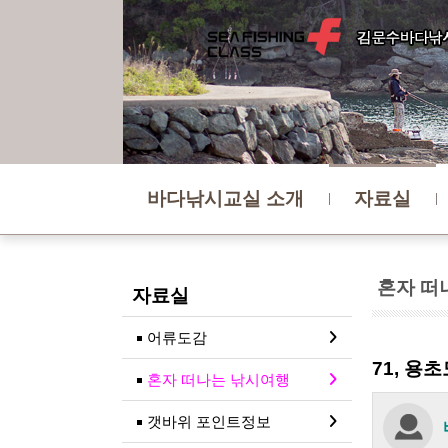
바다낚시교실 소개
자료실
혼자 떠
자료실
어류도감
71, 용
혼자 떠나는 낚시여행
갯바위 포인트정보