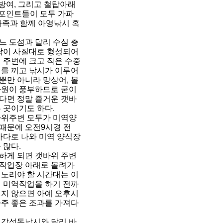
방여, 그리고 철탑아래
 포인트들이 모두 가파
가족과 함께 아영낚시 혹
느 도섬과 달리 수심 층
바닥이 사질대로 형성되어
 주변에 크고 작은 수중
대를 끼고 낚시가 이루어
뿐만 아니라 망상어, 볼
자원이 풍부하므로 굳이
다면 정말 즐거운 갯바
 곳이기도 하다.
바위주변 모두가 미역양
때문에 오전9시경 전
바다로 나와 미역 양식장
 많다.
하게 되면 갯바위 주변
작업장 아래로 몰려가
 노리야 할 시간대는 이
터 미역작업을 하기 전까
렇지 않으면 아예 오후시
아주 좋은 조과를 가져다
 감성돔낚시와 달리 바