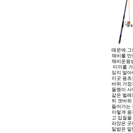
때문에 그
채비를 만
채비운용방
미끼를 가
잊지 말아
이곳 용초
바위 가장
돌멩이 사
같은 벌레
히 갯바위
들어가는 
이렇게 움
고 입질을
라앉은 곳
밑밥은 밑