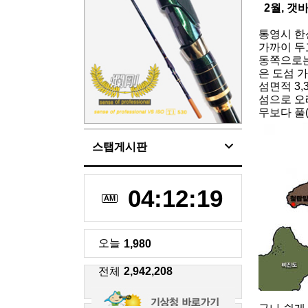
2월, 갯
통영시 한
가까이 두
동쪽으로는
은 도섬 
섬면적 3
섬으로 오
무보다 풀
스탭게시판
04:12:20
AM
오늘
1,980
전체
2,942,208