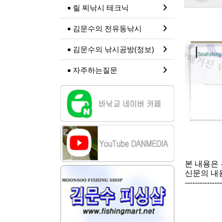
릴 찌낚시 테크닉
김문수의 전유동낚시
김문수의 낚시공방(정보)
자주하는질문
본 내용은
신문의 내용
---------------