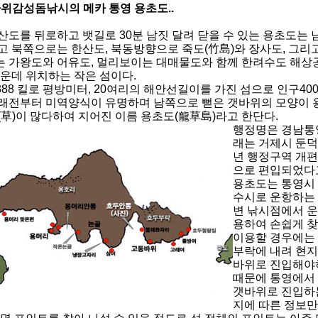
바위감성돔낚시의 메카 통영 용초도..
산도를 뒤로하고 뱃길로 30분 남짓 달려 닫을 수 있는 용초도는
고 북쪽으로는 한산도, 북동방향으로 죽도(竹島)와 장사도, 그리고
 가왕도와 어유도, 멀리보이는 대매물도와 함께 한려수도 해상
가운데 위치하는 작은 섬이다.
,388 킬로 평방미터, 20여리의 해안선길이를 가진 섬으로 인구4
래전부터 미역양식이 유명하며 남쪽으로 뻗은 갯바위의 모양이 
(草)이 많다하여 지어진 이름 용초도(龍草島)라고 한단다.
행정명은 경남통영
래는 거제시 둔덕
년 행정구역 개편
으로 편입되었다
용초도는 통영시
수시로 운항하는 
변 낚시점에서 
용하여 손쉽게 찾
이용할 경우에는 
부락에 내려 현지
바위로 진입해야
때문에 통영에서
갯바위로 진입하는
지에 따른 정보만