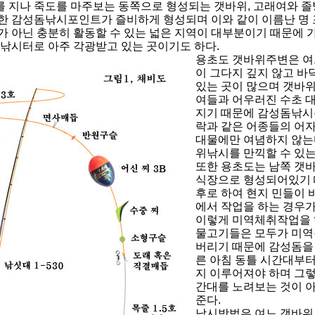
 지나 죽도를 마주보는 동쪽으로 형성되는 갯바위, 고래여와 졸
한 감성돔낚시포인트가 즐비하게 형성되며 이와 같이 이름난 명
가 아닌 충분히 활동할 수 있는 넓은 지역이 대부분이기 때문에 
이낚시터로 아주 각광받고 있는 곳이기도 하다.
용초도 갯바위주변은 여
이 그다지 깊지 않고 
있는 곳이 많으며 갯바위
여들과 어우러진 수초 
지기 때문에 감성돔낚시
락과 같은 어종들의 어
대물에만 여념하지 않는
위낚시를 만끽할 수 있는
또한 용초도는 남쪽 갯
식장으로 형성되어있기 
후로 하여 현지 민들이 
에서 작업을 하는 경우가
이렇게 미역체취작업을 
물고기들은 모두가 미역
버리기 때문에 감성돔을
른 아침 동틀 시간대부
지 이루어져야 하며 그
간대를 노려보는 것이 
준다.
낚시방법은 여느 갯바위