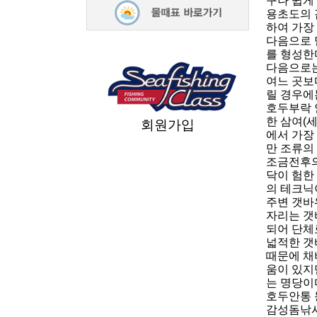
구나 쉽게
용초도의 
하여 가장
다음으로 
를 형성한
다음으로는
여느 곳보
릴 경우에
호두부락 
한 삼여(
회원가입
에서 가장
만 조류의
조금전후의
닥이 험한
의 테크닉
주변 갯바
자리는 갯
되어 단체
넓적한 갯
때문에 채
움이 있지
는 명당이
호두안통 
감성돔낚시