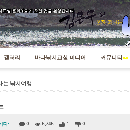
갤러리
바다낚시교실 미디어
커뮤니티
나는 낚시여행
초도
0
5,745
1
0
바다~