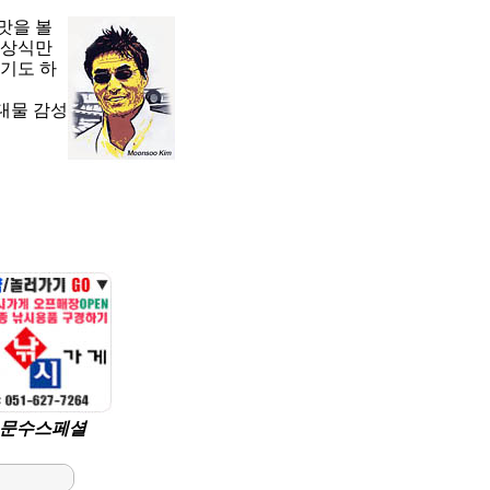
맛을 볼
 상식만
기도 하
대물 감성
 문수스페셜