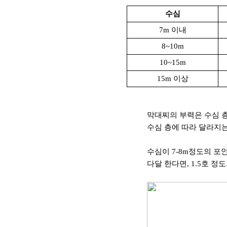
수심
7m
이내
8~10m
10~15m
15m
이상
막대찌의 부력은 수심 
수심 층에 따라 달라지는
수심이
7-8m
정도의 포
다달 한다면
, 1.5
호 정도