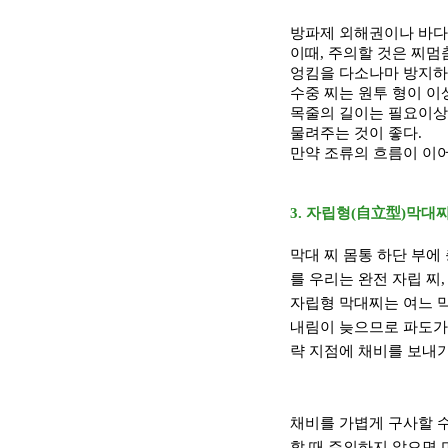
방파제 외해권이나 바다
이때
,
주의할 것은 찌멈
엉킴을 다소나마 방지하
수중 찌는 원투 형이 
목줄의 길이는 필요이상
물려주는 것이 좋다
.
만약 조류의 흐름이 이
3.
자립형
(
自立型
)
막대
막대 찌 몸통 하단 부에
를 우리는 완전 자립 찌
자립형 막대찌는 여느 
내림이 늦으므로 파도가 
략 지점에 채비를 보내
채비를 가볍게 구사할 
할 때 주의하지 않으면 