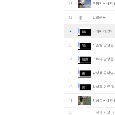
구멍찌낚시 테
18
밑밥운용
17
막대찌 테크닉
시즌별 감성돔
15
조류와 감성돔
14
감성돔 공략방
13
감성돔 어류 정
12
감성돔낚시 테
11
바다와 기상 그
10