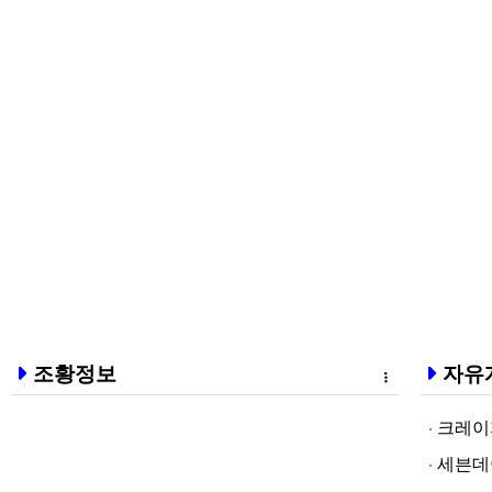
조황정보
자유
크레이지알파❤
세븐데이즈토­