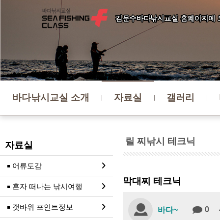
바다낚시교실 소개
자료실
갤러리
릴 찌낚시 테크닉
자료실
어류도감
막대찌 테크닉
혼자 떠나는 낚시여행
갯바위 포인트정보
0
바다~