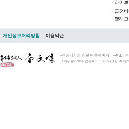
라­이브토­토
급전비대면 
텔레그램@br
개인정보처리방침
이용약관
부산낚시꾼 김문수 홈페이지
주소
부
Copyright 2014. 김문수의 바다낚시교실. All right 