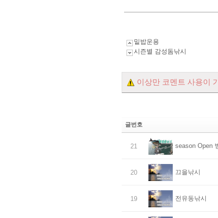
밑밥운용
시즌별 감성돔낚시
이상만 코멘트 사용이 
글번호
season Ope
21
끄을낚시
20
전유동낚시
19