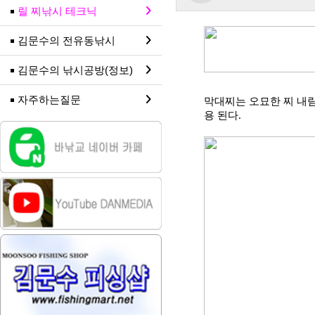
릴 찌낚시 테크닉
김문수의 전유동낚시
김문수의 낚시공방(정보)
자주하는질문
막대찌는 오묘한 찌 내
용 된다
.