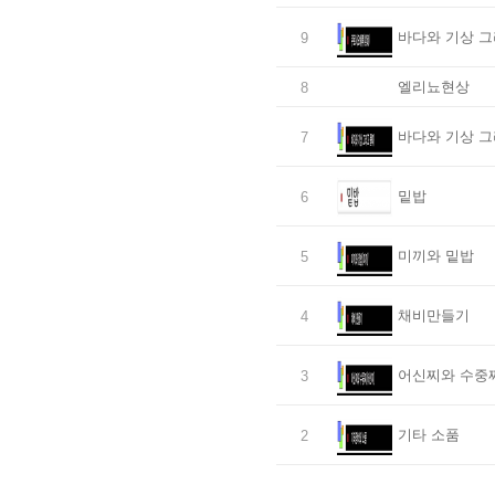
바다와 기상 그
9
엘리뇨현상
8
바다와 기상 그
7
밑밥
6
미끼와 밑밥
5
채비만들기
4
어신찌와 수중
3
기타 소품
2