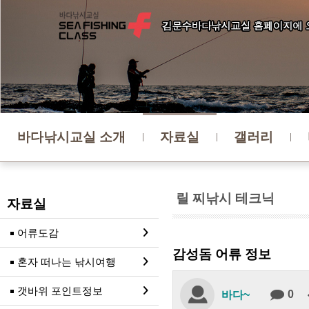
바다낚시교실 소개
자료실
갤러리
릴 찌낚시 테크닉
자료실
어류도감
감성돔 어류 정보
혼자 떠나는 낚시여행
갯바위 포인트정보
0
바다~