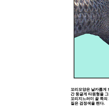
꼬리모양은 날카롭게
간 둥글게 타원형을 
꼬리지느러미 끝 쪽의
짙은 검정색을 띈다
.