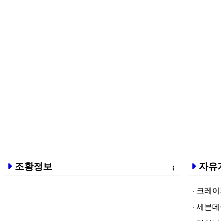
조황정보
자유
크레이지알파❤
세븐데이즈토­