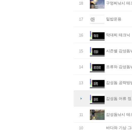
구멍찌낚시 테
18
밑밥운용
17
막대찌 테크닉
16
시즌별 감성돔
15
조류와 감성돔
14
감성돔 공략방
13
감성돔 어류 정
감성돔낚시 테
11
바다와 기상 그
10