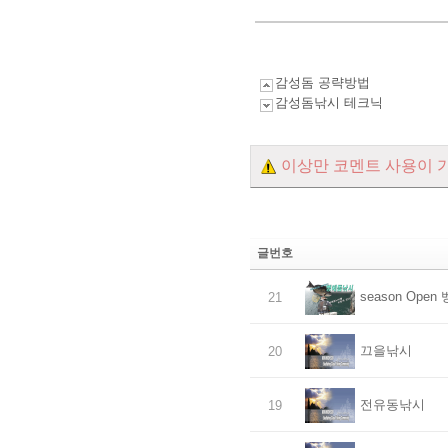
감성돔 공략방법
감성돔낚시 테크닉
이상만 코멘트 사용이 
글번호
season Ope
21
끄을낚시
20
전유동낚시
19