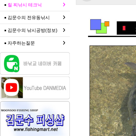
릴 찌낚시 테크닉
김문수의 전유동낚시
김문수의 낚시공방(정보)
자주하는질문