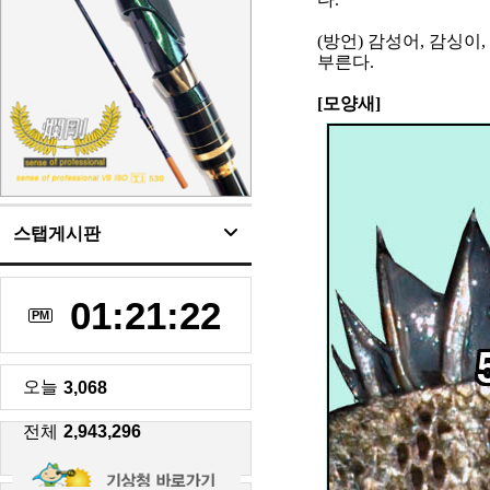
(
방언
)
감성어
,
감싱이
,
부른다
.
[
모양새
]
스탭게시판
01:21:23
PM
오늘
3,068
전체
2,943,296