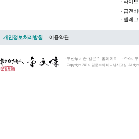
라­이브토­토
급전비대면 
텔레그램@br
개인정보처리방침
이용약관
부산낚시꾼 김문수 홈페이지
주소
부
Copyright 2014. 김문수의 바다낚시교실. All right 