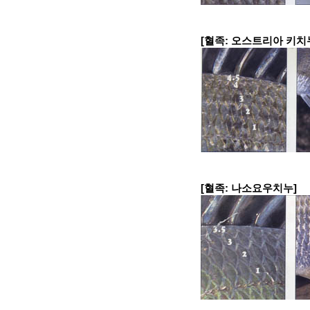
[혈족: 오스트리아 키치
[혈족: 나소요우치누]