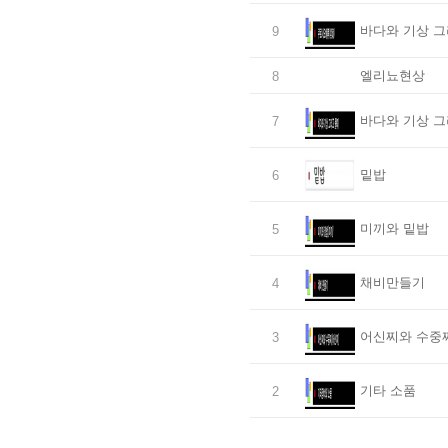
바다와 기상 그
9
엘리뇨현상
8
바다와 기상 그
7
밑밥
6
미끼와 밑밥
5
채비만들기
4
어신찌와 수중
3
기타 소품
2