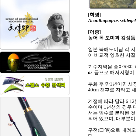
[
학명
]
Acanthopagrus schlegel
[
어종
]
농어 목 도미과 감성
일본 북해도이남 각 
이 비교적 양호한 사질
기수지역을 좋아하며 
래 등으로 해저지형이
부화 후 만
1
년이면 체
40cm
전후로 자라고 
계절에 따라 달라
6-12
순이며
1
년생의 경우 
서는 암수로 분리된 것
되어 있으며
,
대부분이 
구전
(
口傳
)
으로 내려오
다
.