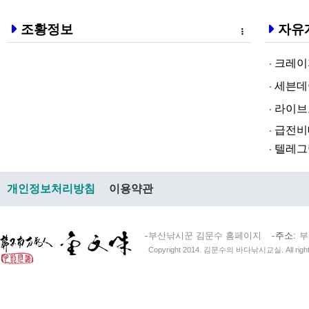
조황정보
자유
크레이지알파❤
세븐데이즈토­
라­이브토­토
급전비대면 
텔레그램@br
개인정보처리방침
이용약관
부산낚시꾼 김문수 홈페이지
주소
부
Copyright 2014. 김문수의 바다낚시교실. All right 