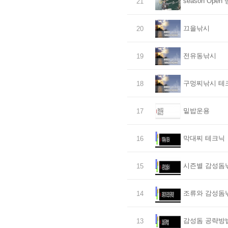
season Ope
21
끄을낚시
20
전유동낚시
19
구멍찌낚시 테
18
밑밥운용
17
막대찌 테크닉
16
시즌별 감성돔
15
조류와 감성돔
14
감성돔 공략방
13