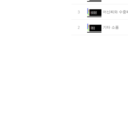
어신찌와 수중
3
기타 소품
2