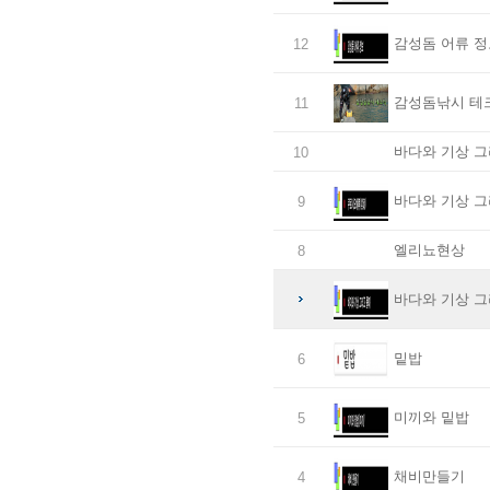
감성돔 어류 정
12
감성돔낚시 테
11
바다와 기상 그
10
바다와 기상 그
9
엘리뇨현상
8
바다와 기상 그
밑밥
6
미끼와 밑밥
5
채비만들기
4