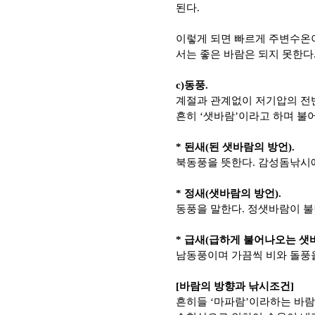
된다.
이렇게 되면 빠르게 주변수온
서는 좋은 바람은 되지 못한다
c)동풍.
계절과 관계없이 저기압의 전
흔히 ‘샛바람’이라고 하며 불
* 된새(된 샛바람의 방언).
북동풍을 뜻한다. 감성돔낚시에
* 정새(샛바람의 방언).
동풍을 말한다. 정샛바람이 불
* 급새(급하게 불어나오는 샛바
남동풍이며 가끔씩 비와 돌풍
[바람의 방향과 낚시조건]
흔히들 ‘마파람’이라하는 바