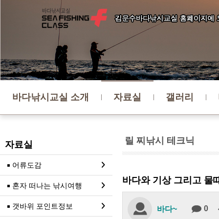
바다낚시교실 소개
자료실
갤러리
릴 찌낚시 테크닉
자료실
어류도감
바다와 기상 그리고 물때
혼자 떠나는 낚시여행
갯바위 포인트정보
0
바다~