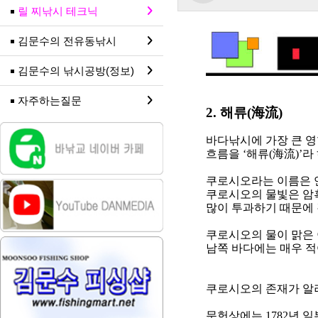
릴 찌낚시 테크닉
김문수의 전유동낚시
김문수의 낚시공방(정보)
자주하는질문
2.
해류
(
海流
)
바다낚시에 가장 큰 영
흐름을
‘
해류
(
海流
)’
라
쿠로시오라는 이름은 
쿠로시오의 물빛은 암
많이 투과하기 때문에
쿠로시오의 물이 맑은
남쪽 바다에는 매우 적
쿠로시오의 존재가 알
문헌상에는
1782
년 일