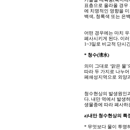
표층으로 올라올 경우 
에 치명적인 영향을 
백색
,
청록색 또는 은
어떤 경우에는 마치 
폐사시키게 된다
.
이러
1~3
일로 비교적 단시
*
청수
(
淸水
)
의미 그대로
‘
맑은 물
’
따라 두 가지로 나누어
폐쇄성지역으로 외양과
청수현상의 발생원인과 
다
.
내만 역에서 발생
생물종에 따라 폐사하
a)
내만 청수현상의 특
*
무엇보다 물이 투명