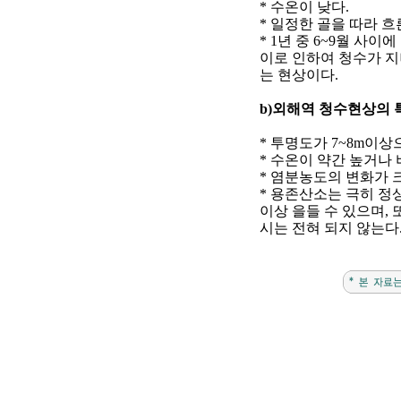
*
수온이 낮다
.
*
일정한 골을 따라 흐
* 1
년 중
6~9
월 사이에
이로 인하여 청수가 
는 현상이다
.
b)
외해역 청수현상의 
*
투명도가
7~8m
이상으
*
수온이 약간 높거나
*
염분농도의 변화가 
*
용존산소는 극히 정
이상 을들 수 있으며
,
시는 전혀 되지 않는다