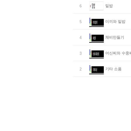
밑밥
6
미끼와 밑밥
5
채비만들기
4
어신찌와 수중
3
기타 소품
2