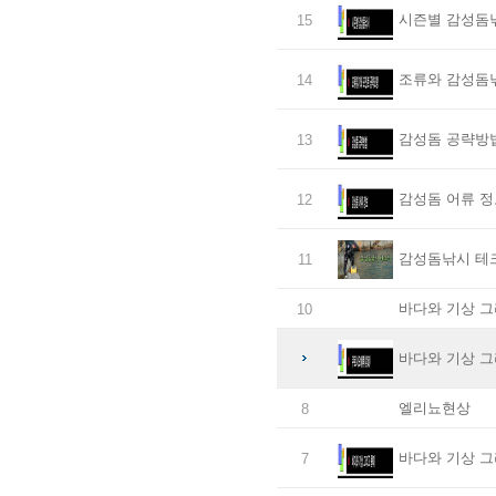
시즌별 감성돔
15
조류와 감성돔
14
감성돔 공략방
13
감성돔 어류 정
12
감성돔낚시 테
11
바다와 기상 그
10
바다와 기상 그
엘리뇨현상
8
바다와 기상 그
7