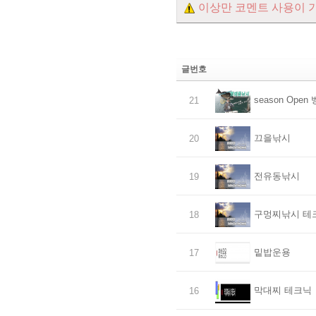
이상만 코멘트 사용이 
글번호
season Ope
21
끄을낚시
20
전유동낚시
19
구멍찌낚시 테
18
밑밥운용
17
막대찌 테크닉
16