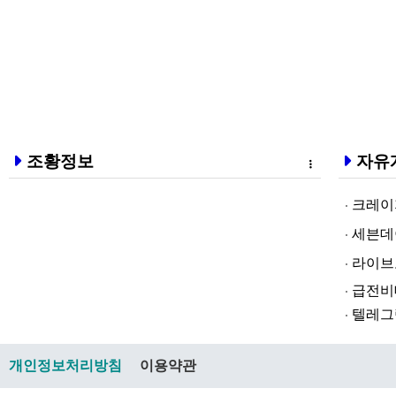
조황정보
자유
크레이지알파❤
세븐데이즈토­
라­이브토­토
급전비대면 
텔레그램@br
개인정보처리방침
이용약관