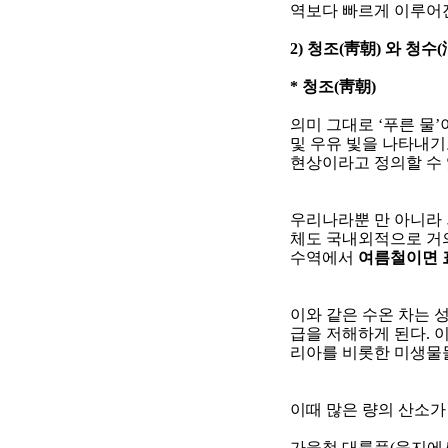
역보다 빠르게 이루어
2)
청조
(
靑朝
)
와 청수
(
*
청조
(
靑朝
)
의미 그대로
‘
푸른 물
’
및 우유 빛을 나타내기
현상이라고 정의할 수
우리나라뿐 만 아니라 
체도 국내외적으로 거
수역에서
여름철이면 
이와 같은 수온 차는 
급을 저해하게 된다
.
이
리아를 비롯한 미생물
이때 많은 량의 산소
가을철 대륙풍
(
육지에