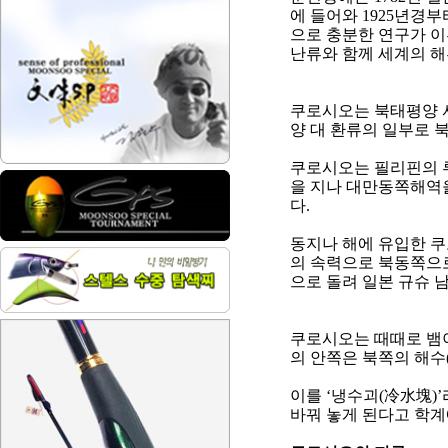
에 들어와
1925
년경부
으로 충분한 연구가 
난류와 함께 세계의 해
쿠로시오는 북태평양 
양 대 환류의 일부로
쿠로시오는 필리핀의 
을 지나 대만동쪽해역
다
.
동지나 해에 유입한 
의 속력으로 북동쪽으
으로 돌려 일본 규슈 
쿠로시오는 때때로 뱀
의 안쪽은 북쪽의 해수
이를
‘
냉수괴
(
冷水塊
)’
바꿔 놓게 된다고 학