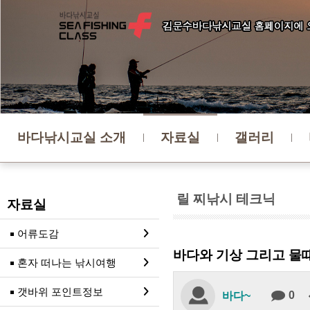
바다낚시교실 소개
자료실
갤러리
릴 찌낚시 테크닉
자료실
어류도감
바다와 기상 그리고 물때
혼자 떠나는 낚시여행
갯바위 포인트정보
0
바다~