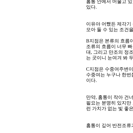
홈통 안에서 머물고 있
있다
.
이유야 어쨌든 제각기
모아 둘 수 있는 조건
B
지점은 본류의 흐름
조류의 흐름이 너무 
대
,
그리고 만조의 정
는 곳이니 눈여겨 봐 
C
지점은 수중여주변
수중여는 누구나 한번쯤
이다
.
만약
,
홈통이 작아 건
필요는 분명히 있지만
런 가치가 없는 빛 좋
홈통이 깊어 반전조류