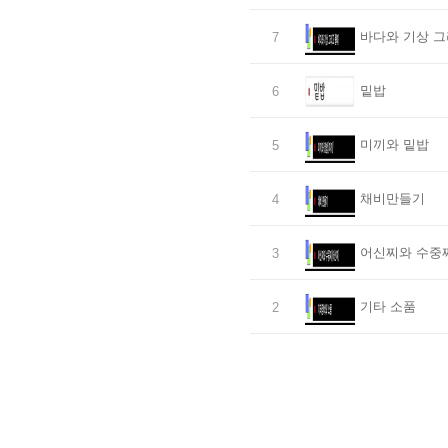
바다와 기상 그
7
밑밥
6
미끼와 밑밥
5
채비만들기
4
어신찌와 수중
3
기타 소품
2