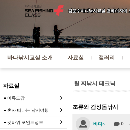
바다낚시교실 소개
자료실
갤러리
릴 찌낚시 테크닉
자료실
어류도감
조류와 감성돔낚시
혼자 떠나는 낚시여행
갯바위 포인트정보
0
바다~