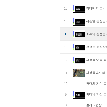
막대찌 테크닉
16
시즌별 감성돔
15
조류와 감성돔
감성돔 공략방
13
감성돔 어류 정
12
감성돔낚시 테
11
바다와 기상 그
10
바다와 기상 그
9
엘리뇨현상
8