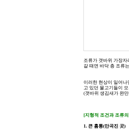
조류가 갯바위 가장자리
갈 때면 바닥 층 조류
이러한 현상이 일어나
고 있던 물고기들이 
(
갯바위 생김새가 완만
[
지형적 조건과 조류의
1.
큰 홈통
(
만곡진 곳
)