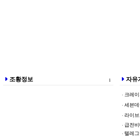
조황정보
자유
크레이지알파❤
세븐데이즈토­
라­이브토­토
급전비대면 
텔레그램@br