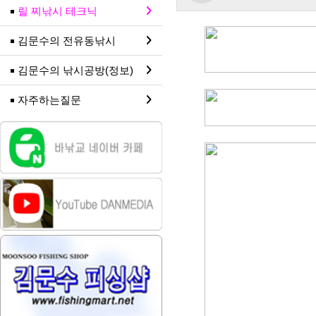
릴 찌낚시 테크닉
김문수의 전유동낚시
김문수의 낚시공방(정보)
자주하는질문