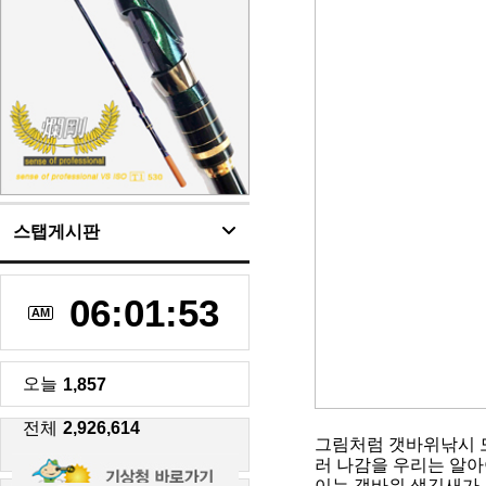
스탭게시판
06:01:54
AM
오늘
1,857
전체
2,926,614
그림처럼 갯바위낚시 도
러 나감을 우리는 알아
이는 갯바위 생김새가 