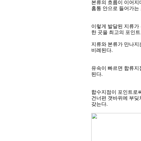
본류의 흐름이 이어지다
홈통 안으로 들어가는
이렇게 발달된 지류가 
한 곳을 최고의 포인
지류와 본류가 만나지
비례된다
.
유속이 빠르면 합류지
된다
.
합수지점이 포인트로써
건너편 갯바위에 부딪쳐
갖는다
.