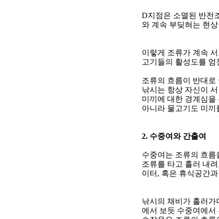
D
지점은 소멸된 반전
와 계속 부딪혀는 현상
이렇게 조류가 계속 서
고기들의 활성도를 엄청
조류의 흐름이 반대로
낚시는 항상 자신이 서
미끼에 대한 경계심을 
아니라 물고기도 미끼를
2.
수중여와 간출여
수중여는 조류의 흐름
조류를 타고 흘러 내
이터
,
혹은 휴식공간과
낚시의 채비가 흘러가다
에서 보듯 수중여에서 