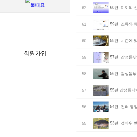
60편, 미끼의 
62
59편, 조류와 
61
58편, 시즌에 
60
회원가입
57편, 감성돔낚
59
56편, 감성돔낚
58
55편 감성돔낚
57
54편, 전혀 영
56
53편, 갯바위
55