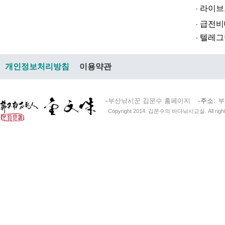
라­이브토­토
급전비대면 
텔레그램@br
개인정보처리방침
이용약관
부산낚시꾼 김문수 홈페이지
주소
부
Copyright 2014. 김문수의 바다낚시교실. All right 