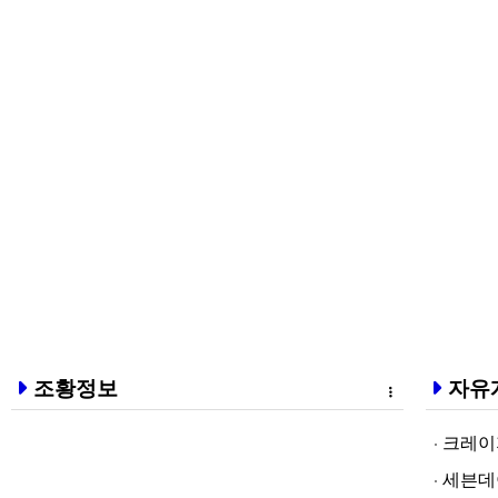
조황정보
자유
크레이지알파❤
세븐데이즈토­