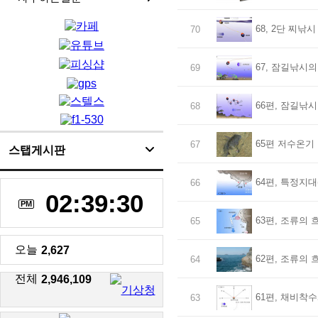
68, 2단 찌낚시
70
67, 잠길낚시의
69
66편, 잠길낚시
68
65편 저수온기
67
스탭게시판
64편, 특정지대
66
02:39:30
PM
63편, 조류의 
65
오늘
2,627
62편, 조류의 
64
전체
2,946,109
61편, 채비착수
63