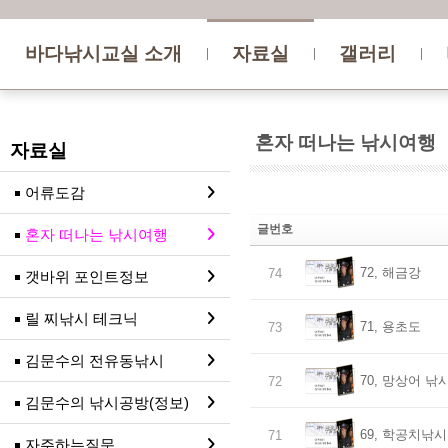
바다낚시교실 소개
자료실
갤러리
혼자 떠나는 낚시여행
자료실
어류도감
글번호
혼자 떠나는 낚시여행
72, 해금강
74
갯바위 포인트정보
릴 찌낚시 테크닉
71, 용초도
73
김문수의 전유동낚시
70, 망상어 낚
72
김문수의 낚시공방(정보)
69, 학공치낚시
71
자주하는질문