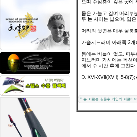
으며 수심층이 깊은 곳에 
몸은 가늘고 길며 머리부
두 눈 사이는 넓으며, 입
머리의 뒷면은 매우 울퉁불
가슴지느러미 아래쪽 2개
몸에는 비늘이 없고, 피부
지느러미 가시에는 독선이 
에서 수 시간 후에 그친다.
D. XVI-XVII(XVII), 5-8(7); A