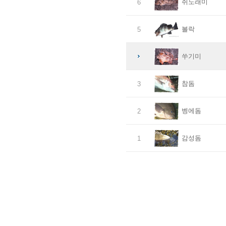
쥐노래미
6
볼락
5
쑤기미
참돔
3
벵에돔
2
감성돔
1