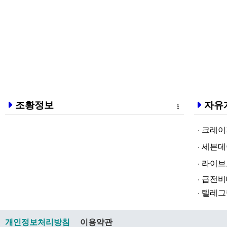
조황정보
자유
크레이지알파❤
세븐데이즈토­
라­이브토­토
급전비대면 
텔레그램@br
개인정보처리방침
이용약관