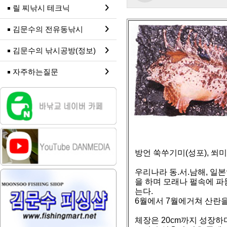
릴 찌낚시 테크닉
김문수의 전유동낚시
김문수의 낚시공방(정보)
자주하는질문
방언 쑥쑤기미(성포), 쐬미
우리나라 동.서.남해, 일
을 하며 모래나 펄속에 파
는다.
6월에서 7월에거쳐 산란을
체장은 20cm까지 성장하