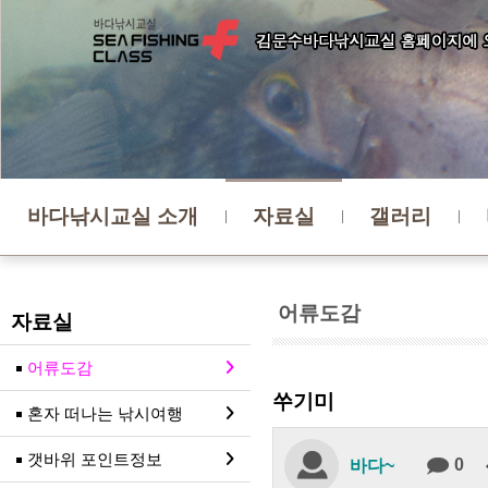
바다낚시교실 소개
자료실
갤러리
어류도감
자료실
어류도감
쑤기미
혼자 떠나는 낚시여행
갯바위 포인트정보
0
바다~