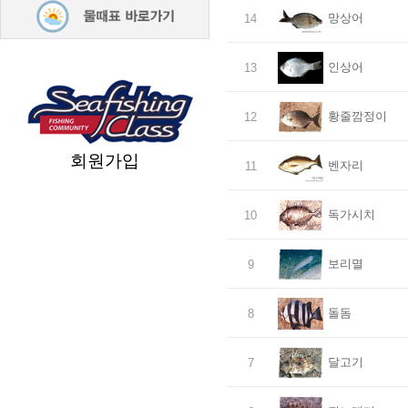
망상어
14
인상어
13
황줄깜정이
12
회원가입
벤자리
11
독가시치
10
보리멸
9
돌돔
8
달고기
7