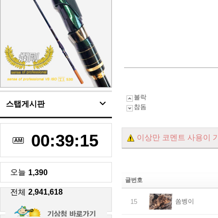
볼락
스탭게시판
참돔
00:39:16
이상만 코멘트 사용이 
AM
오늘
1,390
글번호
전체
2,941,618
쏨벵이
15