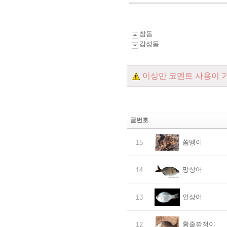
참돔
감성돔
이상만 코멘트 사용이 
글번호
쏨벵이
15
망상어
14
인상어
13
황줄깜정이
12