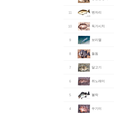
벤자리
11
독가시치
10
보리멸
9
돌돔
8
달고기
7
쥐노래미
6
볼락
5
쑤기미
4