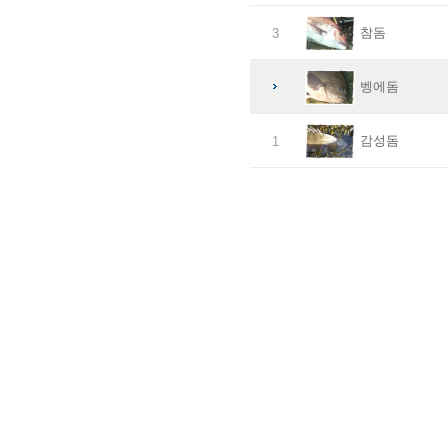
참돔
3
벵에돔
감성돔
1