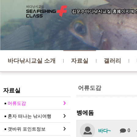
바다낚시교실 소개
자료실
갤러리
어류도감
자료실
어류도감
벵에돔
혼자 떠나는 낚시여행
갯바위 포인트정보
0
바다~