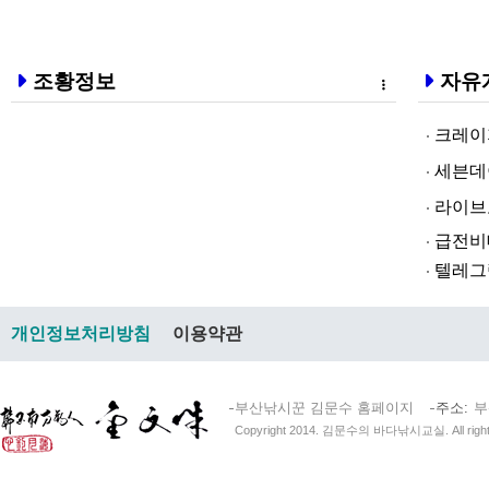
조황정보
자유
크레이지알파❤
세븐데이즈토­
라­이브토­토
급전비대면 
텔레그램@br
개인정보처리방침
이용약관
부산낚시꾼 김문수 홈페이지
주소
부
Copyright 2014. 김문수의 바다낚시교실. All right 