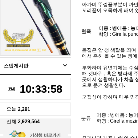
아가미 뚜껑끝부분이 까만 
꼬리끝이 오목하게 패여 있
어종 : 벵에돔 : 농
혈족
학명 : Girella p
몸집은 암 청 색깔을 띄며
에서 흔히 볼 수 있는 벵
스탭게시판
부화하여 유년기에는 수심 
해 갯바위 , 혹은 방파제
곳에서 생활하다가 차츰 
으로 옮겨 생활한다.
10:33:59
PM
군집성이 강하며 매우 민
오늘
2,291
어종 : 벵에돔 : 농어
분류
학명 : Girella 
전체
2,929,564