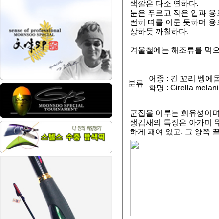
색깔은 다소 연하다.
눈은 푸르고 작은 입과 
런히 띠를 이룬 듯하며 융
상하듯 까칠하다.
겨울철에는 해조류를 먹으
어종 : 긴 꼬리 벵에돔 
분류
학명 : Girella me
군집을 이루는 회유성이며 
생김새의 특징은 아가미 
하게 패여 있고, 그 양쪽 