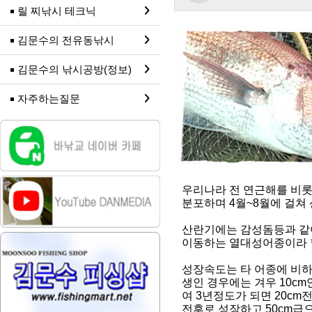
릴 찌낚시 테크닉
김문수의 전유동낚시
김문수의 낚시공방(정보)
자주하는질문
우리나라 전 연근해를 비롯,
분포하며 4월~8월에 걸쳐
산란기에는 감성돔등과 같이
이동하는 열대성어종이라 할
성장속도는 타 어종에 비하
생인 경우에는 겨우 10c
여 3년정도가 되면 20cm전
전후로 성장하고 50cm급