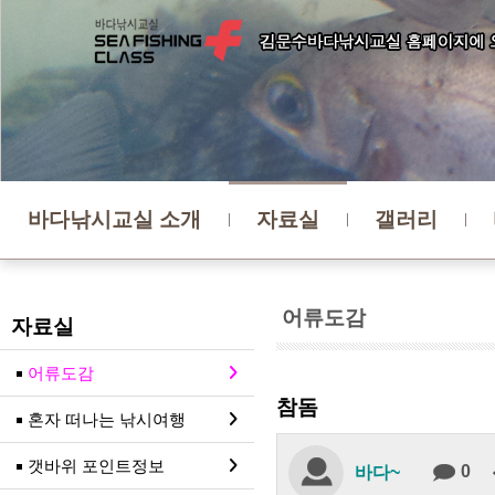
바다낚시교실 소개
자료실
갤러리
어류도감
자료실
어류도감
참돔
혼자 떠나는 낚시여행
갯바위 포인트정보
0
바다~