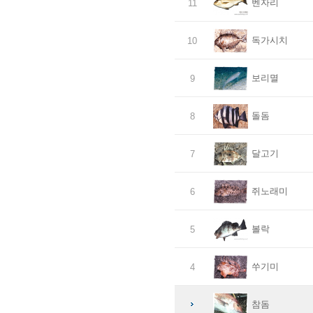
벤자리
11
독가시치
10
보리멸
9
돌돔
8
달고기
7
쥐노래미
6
볼락
5
쑤기미
4
참돔