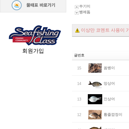
쑤기미
벵에돔
이상만 코멘트 사용이 
회원가입
글번호
쏨벵이
15
망상어
14
인상어
13
황줄깜정이
12