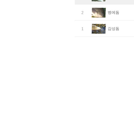
벵에돔
2
감성돔
1