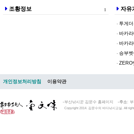
조황정보
자유
투게더주­소❤
바­카라배­팅
바­카라배­팅
승­부벳❤️ 
ZERO벳먹­
개인정보처리방침
이용약관
부산낚시꾼 김문수 홈페이지
주소
부
Copyright 2014. 김문수의 바다낚시교실. All right 