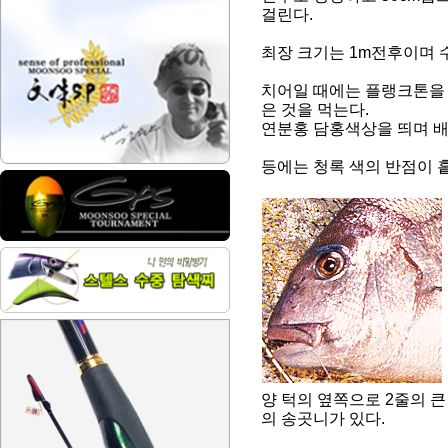
걸린다.
최장 크기는 1m전후이며 
치어일 때에는 플랭크톤을 
은 것을 먹는다.
연분홍 담홍색상을 띄며 배
등에는 청록 색의 반점이 
양 턱의 옆쪽으로 2줄의 큰 
의 송곳니가 있다.