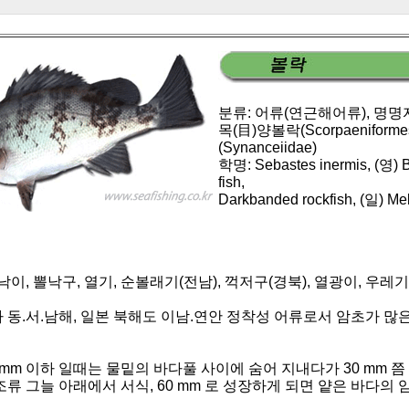
분류: 어류(연근해어류), 명명자 
목(目)양볼락(Scorpaeniform
(Synanceiidae)
학명: Sebastes inermis, (영) B
fish,
Darkbanded rockfish, (일) Me
낙이, 뽈낙구, 열기, 순볼래기(전남), 꺽저구(경북), 열광이, 우레기
 동.서.남해, 일본 북해도 이남.연안 정착성 어류로서 암초가 많은
 mm 이하 일때는 물밑의 바다풀 사이에 숨어 지내다가 30 mm 
조류 그늘 아래에서 서식, 60 mm 로 성장하게 되면 얕은 바다의