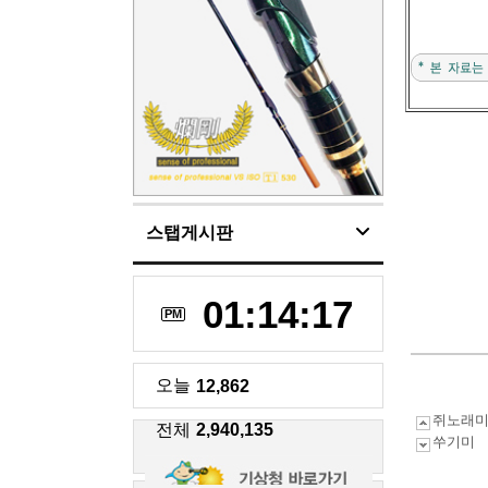
스탭게시판
01:14:18
PM
오늘
12,862
쥐노래
전체
2,940,135
쑤기미