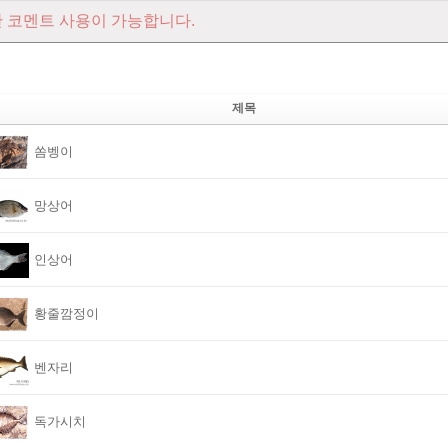
 코멘트 사용이 가능합니다.
제목
쏨벵이
망상어
인상어
황줄깜정이
벤자리
독가시치