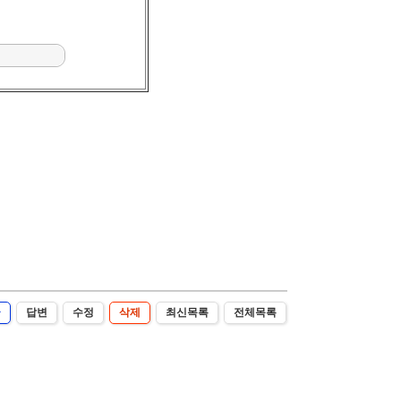
글
답변
수정
삭제
최신목록
전체목록