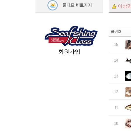
이상만
글번호
15
회원가입
14
13
12
11
10