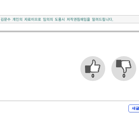
0
0
새
미