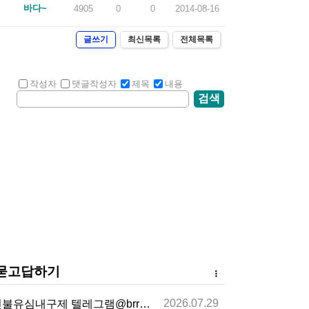
바다~
4905
0
0
2014-08-16
글쓰기
최신목록
전체목록
작성자
댓글작성자
제목
내용
검색
묻고답하기
2026.07.29
불유심내구제 텔레그램@brrsim_7 선불유심매입 뽀…