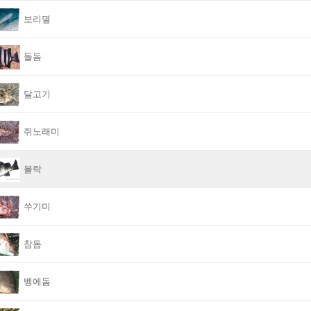
보리멸
돌돔
달고기
쥐노래미
볼락
쑤기미
참돔
벵에돔