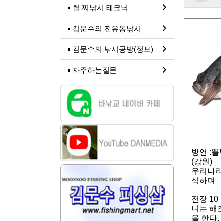
릴 찌낚시 테크닉
김문수의 전유동낚시
김문수의 낚시공방(정보)
자주하는질문
방언 :뽈
(강원)
우리나라
식하며
전장 10
니는 해
을 한다.