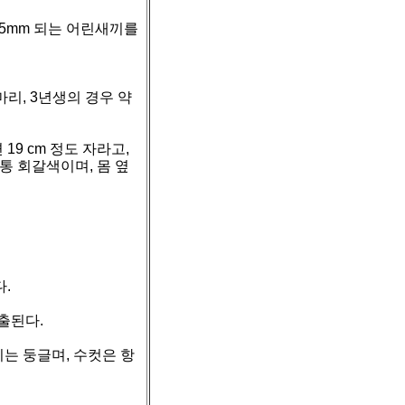
-5mm 되는 어린새끼를
0마리, 3년생의 경우 약
면 19 cm 정도 자라고,
보통 회갈색이며, 몸 옆
.
출된다.
는 둥글며, 수컷은 항