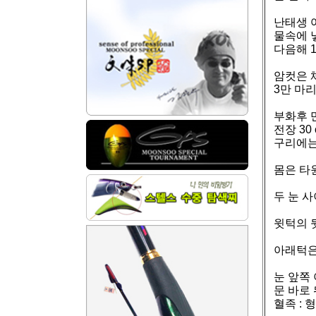
난태생 
물속에 
다음해 1
암컷은 체
3만 마
부화후 만
전장 30
구리에는
몸은 타
두 눈 사
윗턱의 
아래턱은
눈 앞쪽
문 바로
혈족 : 형 태