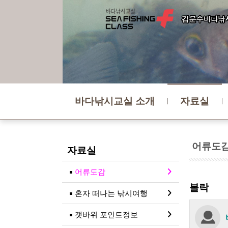
바다낚시교실 소개
자료실
어류도
자료실
어류도감
볼락
혼자 떠나는 낚시여행
갯바위 포인트정보