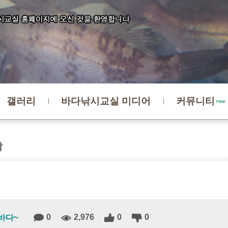
갤러리
바다낚시교실 미디어
커뮤니티
감
0
2,976
0
0
바다~