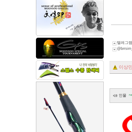
텔레그램
@brr
이상만
인물