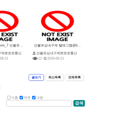
텔레그램@brrsim_7 선불유심내구제 선불유심매입 뽀로로통신 정부지원긴급생계비 소액급전 선불유심
선불유심내구제 텔레그램@brrsim_7 선불유심매입 뽀로로통신 급전 모바일급전 저신용자비상금소액 유
구제뽀로로통신
선불유심내구제뽀로로통신
06-21
12
2026-06-21
글쓰기
최신목록
전체목록
이름
제목
내용
검색