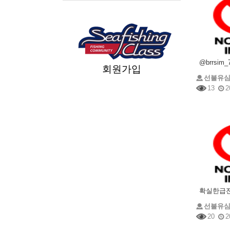
회원가입
선불유
13
2
선불유
20
2