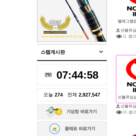
선불유
11
2
스탭게시판
07:44:58
PM
오늘
전체
274
2,927,547
선불유
15
2