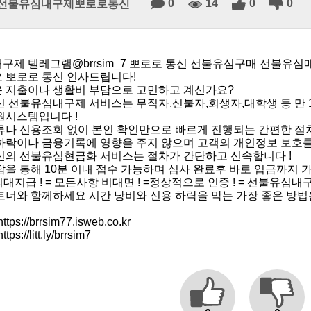
0
14
0
0
선불유심내구제뽀로로통신
구제 텔레그램@brrsim_7 뽀로로 통신 선불유심구매 선불유심
 뽀로로 통신 인사드립니다!
 지출이나 생활비 부담으로 고민하고 계신가요?
신 선불유심내구제 서비스는 무직자,신불자,회생자,대학생 등 만 
원시스템입니다 !
류나 신용조회 없이 본인 확인만으로 빠르게 진행되는 간편한 절차
하락이나 금융기록에 영향을 주지 않으며 고객의 개인정보 보호
신의 선불유심현금화 서비스는 절차가 간단하고 신속합니다 !
을 통해 10분 이내 접수 가능하며 심사 완료후 바로 입금까지 가
최대지급 ! = 모든사항 비대면 ! =정상적으로 인증 ! = 선불유심내
트너와 함께하세요 시간 낭비와 신용 하락을 막는 가장 좋은 방법
ps://brrsim77.isweb.co.kr
s://litt.ly/brrsim7