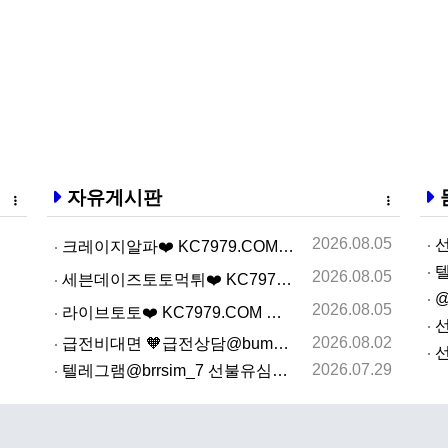
자유게시판
2026.08.05
선
크레이지알파❤️ KC7979.COM ❤️크레이지알파주소…
텔
2026.08.05
세븐데이즈토­토먹­튀❤️ KC7979.COM ❤️슬­롯…
@
2026.08.05
라­이브토­토❤️ KC7979.COM ❤️온­라인카­지…
선
2026.08.02
급전비대면 🧡급전상담@bumbee2🧡 개인돈사고자 급전…
선
2026.07.29
텔레그램@brrsim_7 선불유심내구제 선불유심매입 뽀…