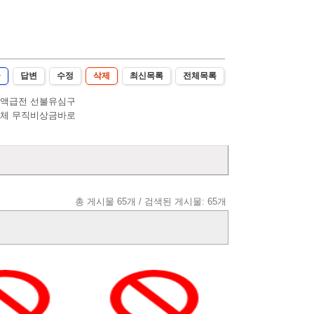
글
답변
수정
삭제
최신목록
전체목록
소액급전 선불유심구
업체 무직비상금바로
총 게시물 65개 / 검색된 게시물: 65개