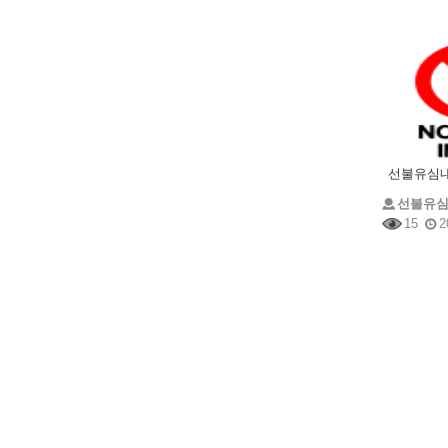
선불유
15
2