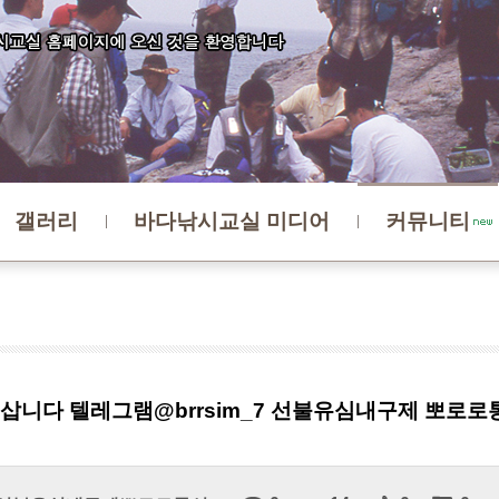
갤러리
바다낚시교실 미디어
커뮤니티
삽니다 텔레그램@brrsim_7 선불유심내구제 뽀로