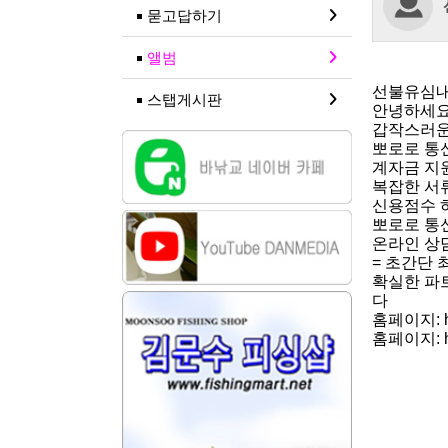
묻고답하기
앨범
선불유심내
스탭게시판
안녕하세요
갑작스러운
뽀로로 통
계자금 지
복잡한 서
신용점수 
뽀로로 통
온라인 상담
= 초간단 
확실한 파
다
홈페이지: htt
홈페이지: http