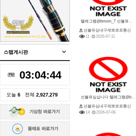
텔레그램@brrsim_7 선불유심내구제 선불유심매입 뽀로로통신 정부지원긴급생계비 소액급전 선불유심구
선불유심내구제뽀로로통신
11
2026-07-11
스탭게시판
03:04:45
PM
오늘
전체
6
2,927,279
선불유심삽니다 텔레그램@brrsim_7 선불유심내구제 뽀로로통신 선불유심매입 선불유심구매 소액내구제
선불유심내구제뽀로로통신
14
2026-07-06