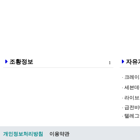
조황정보
자유
크레이지알파❤
세븐데이즈토­
라­이브토­토
급전비대면 
텔레그램@br
개인정보처리방침
이용약관