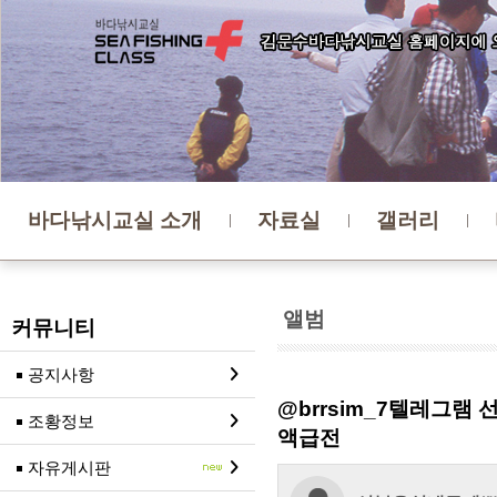
바다낚시교실 소개
자료실
갤러리
앨범
커뮤니티
공지사항
@brrsim_7텔레그
조황정보
액급전
자유게시판