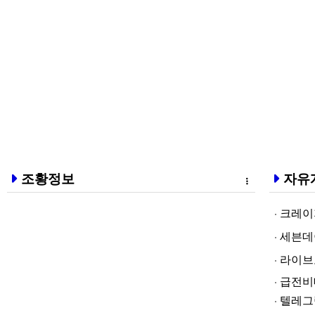
조황정보
자유
크레이지알파❤
세븐데이즈토­
라­이브토­토
급전비대면 
텔레그램@br