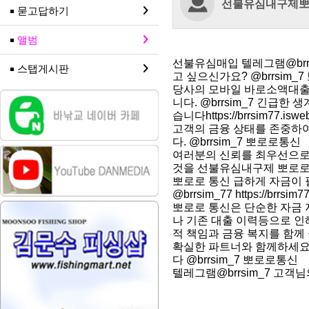
선불유심내구제
묻고답하기
앨범
선불유심매입 텔레그램@brr
스탭게시판
고 싶으신가요? @brrsim_
당사의 모바일 바로소액대출 
니다. @brrsim_7 긴급
습니다https://brrsim77.is
고객의 금융 상태를 존중하여
다. @brrsim_7 뽀로로통신
여러분의 신뢰를 최우선으로
것을 선불유심내구제 뽀로로 통신 
뽀로로 통신 급하게 자금이 
@brrsim_77 https://brrsi
뽀로로 통신은 단순한 자금 
나 기존 대출 이력등으로 인
적 책임과 금융 복지를 함께 실현하
확실한 파트너와 함께하세요 
다 @brrsim_7 뽀로로통신
텔레그램@brrsim_7 고