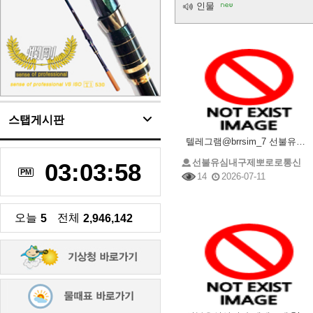
인물
스탭게시판
텔레그램@brrsim_7 선불유심내구제 선불유심매입 뽀로로통신 정부지원긴급생계비 소액급전 선불유심구
선불유심내구제뽀로로통신
03:03:58
PM
14
2026-07-11
오늘
전체
5
2,946,142