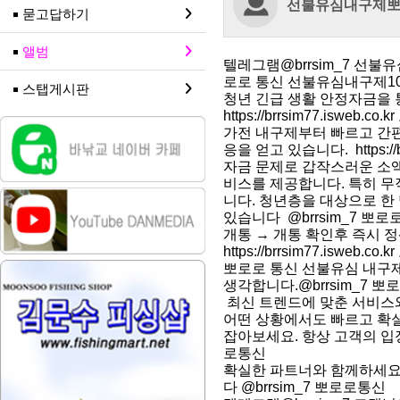
선불유심내구제
묻고답하기
앨범
텔레그램@brrsim_7 
로로 통신 선불유심내구제10
스탭게시판
청년 긴급 생활 안정자금을 
https://brrsim77.isweb.c
가전 내구제부터 빠르고 간편
응을 얻고 있습니다. https://b
자금 문제로 갑작스러운 소액
비스를 제공합니다. 특히 무
니다. 청년층을 대상으로 한
있습니다 @brrsim_7 뽀
개통 → 개통 확인후 즉시 정
https://brrsim77.isweb.c
뽀로로 통신 선불유심 내구제
생각합니다.@brrsim_7 
최신 트렌드에 맞춘 서비스와
어떤 상황에서도 빠르고 확
잡아보세요. 항상 고객의 입장에서
로통신
확실한 파트너와 함께하세요 
다 @brrsim_7 뽀로로통신