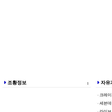
조황정보
자유
크레이지알파❤
세븐데이즈토­
라­이브토­토