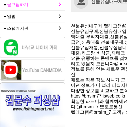
선불유심내구제
묻고답하기
앨범
선불유심내구제 텔레그램@brrsim
스탭게시판
선불유심구매,선불유심매입,
액대출ˎ무직자대출ˏ선불유심
급전¸신용대출‚선불내구제‚상
선불유심개통ˎ선불유심팝니다
대출،카드깡ˎ비상금¸재테크
요즘 유행하는 콘텐츠를 접
리고 있을지 모릅니다@brrs
정보를 통해 얻는 새로운 관점은 
신
때로는 작은 정보 하나가 큰 
어떤 정보가 더 널리 퍼질지는
다양한 정보를 비교하고 분석하
https://brrsim77.isweb.c
확실한 파트너와 함께하세요 
다 @brrsim_7 뽀로로통신
텔레그램@brrsim_7 고