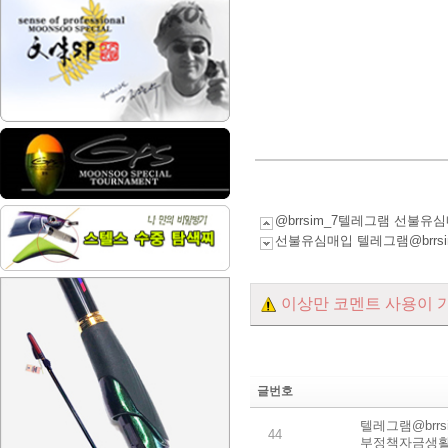
@brrsim_7텔레그램 선
선불유심매입 텔레그램@brr
이상만 코멘트 사용이 
글번호
텔레그램@brr
44
부정책자금생