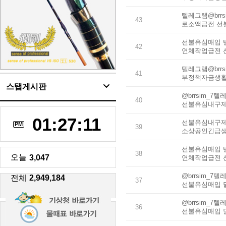
텔레그램@brr
43
로소액급전 선
선불유심매입 텔
42
연체작업급전 
텔레그램@brr
41
부정책자금생
스탭게시판
@brrsim_
40
선불유심내구제
01:27:12
선불유심내구제
PM
39
소상공인긴급생
선불유심매입 텔
38
오늘
3,047
연체작업급전 
@brrsim_
전체
2,949,184
37
선불유심매입 
@brrsim_
36
선불유심매입 