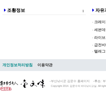
조황정보
자유
크레이지알파❤
세븐데이즈토­
라­이브토­토
급전비대면 
텔레그램@br
개인정보처리방침
이용약관
부산낚시꾼 김문수 홈페이지
주소
부
Copyright 2014. 김문수의 바다낚시교실. All right 