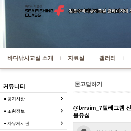
바다낚시교실 소개
자료실
갤러리
묻고답하기
커뮤니티
공지사항
@brrsim_7텔레그
조황정보
불유심
자유게시판