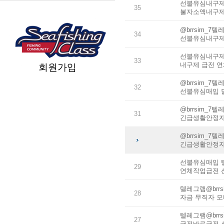
선불유심내구제 
35
불자소액내구제
@brrsim_
34
선불유심내구제
선불유심내구제 
33
내구제 급전 
회원가입
@brrsim_
32
선불유심매입 
@brrsim_
31
긴급생활안정자
@brrsim_
긴급생활안정자
선불유심매입 텔
29
연체작업급전 
텔레그램@brr
28
자금 무직자 
텔레그램@brr
27
급전바로급전 