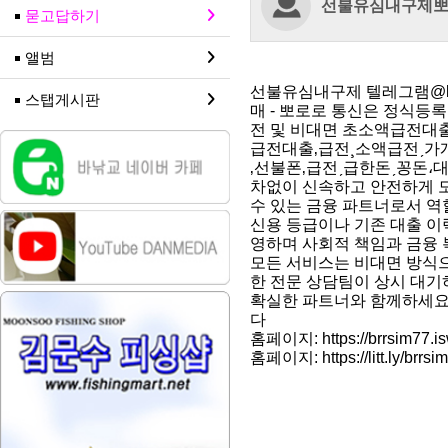
선불유심내구제
묻고답하기
앨범
선불유심내구제 텔레그램@br
스탭게시판
매 - 뽀로로 통신은 정식등
전 및 비대면 초소액급전대출
급전대출‚급전¸소액급전ˏ가
‚선불폰‚급전ˏ급한돈ˏ꽁돈
차없이 신속하고 안전하게 도
수 있는 금융 파트너로서 역
신용 등급이나 기존 대출 
영하며 사회적 책임과 금융 
모든 서비스는 비대면 방식
한 전문 상담팀이 상시 대기
확실한 파트너와 함께하세요 
다
홈페이지: https://brrsim77.is
홈페이지: https://litt.ly/brrsi