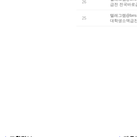
26
급전 전국바로급
텔레그램@brr
25
대학생소액급전