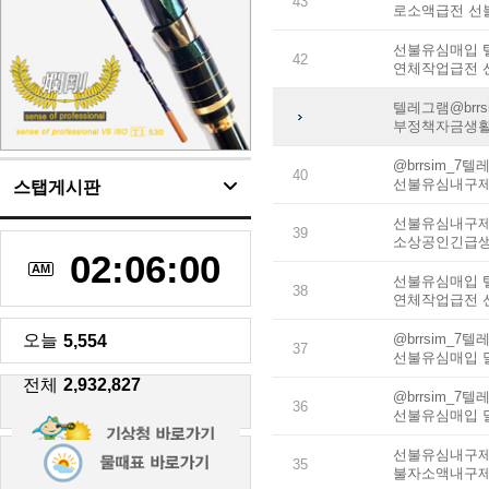
43
로소액급전 선
선불유심매입 텔
42
연체작업급전 
텔레그램@brr
부정책자금생
@brrsim_
40
선불유심내구제
스탭게시판
선불유심내구제
39
소상공인긴급생
02:06:01
AM
선불유심매입 텔
38
연체작업급전 
오늘
@brrsim_
5,554
37
선불유심매입 
전체
2,932,827
@brrsim_
36
선불유심매입 
선불유심내구제 
35
불자소액내구제