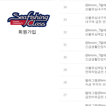
@brrsim_
34
선불유심내구제
선불유심내구제 
33
내구제 급전 
@brrsim_
회원가입
32
선불유심매입 
@brrsim_
31
긴급생활안정자
@brrsim_
30
긴급생활안정자
선불유심매입 텔
29
연체작업급전 
텔레그램@brr
28
자금 무직자 
텔레그램@brr
27
급전바로급전 
텔레그램@brr