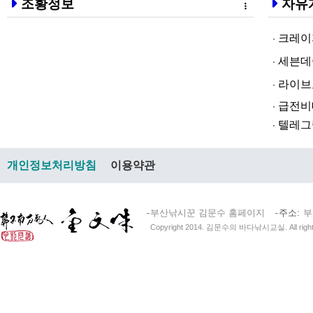
조황정보
자유
크레이지알파❤
세븐데이즈토­
라­이브토­토
급전비대면 
텔레그램@br
개인정보처리방침
이용약관
부산낚시꾼 김문수 홈페이지
주소
부
Copyright 2014. 김문수의 바다낚시교실. All right 