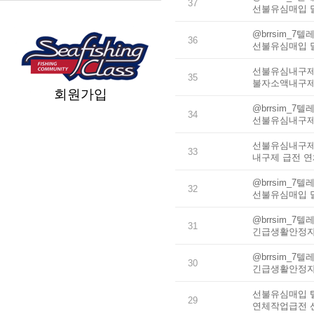
37
선불유심매입 
@brrsim_
36
선불유심매입 
선불유심내구제 
35
불자소액내구제
회원가입
@brrsim_
34
선불유심내구제
선불유심내구제 
33
내구제 급전 
@brrsim_
32
선불유심매입 
@brrsim_
31
긴급생활안정자
@brrsim_
30
긴급생활안정자
선불유심매입 텔
29
연체작업급전 