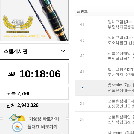
글번호
텔레그램@brr
44
부정책자금생
텔레그램@brr
43
로소액급전 선
스탭게시판
선불유심매입 텔
42
연체작업급전 
텔레그램@brr
10:18:07
41
AM
부정책자금생
@brrsim_
선불유심내구제
오늘
2,798
선불유심내구제
39
전체
2,943,026
소상공인긴급생
선불유심매입 텔
38
연체작업급전 
@brrsim_