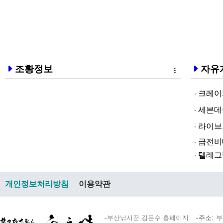
조황정보
자유
크레이지알파❤
세븐데이즈토­
라­이브토­토
급전비대면 
텔레그램@br
개인정보처리방침
이용약관
부산낚시꾼 김문수 홈페이지
주소
부