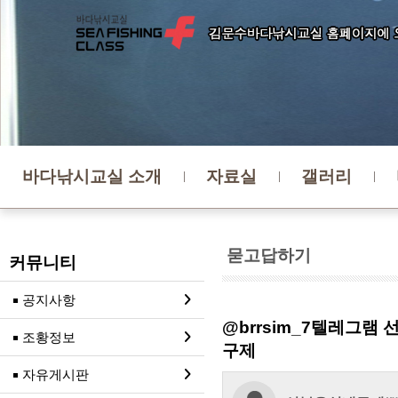
바다낚시교실 소개
자료실
갤러리
묻고답하기
커뮤니티
공지사항
@brrsim_7텔레그
조황정보
구제
자유게시판