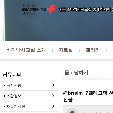
바다낚시교실 소개
자료실
갤러리
묻고답하기
커뮤니티
공지사항
@brrsim_7텔레그
조황정보
선불
자유게시판