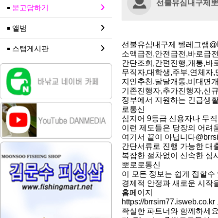
선불유심내구제
묻고답하기
앨범
선불유심내구제 텔레그램@br
스탭게시판
소액급전,안전급전,바로급전
간단조회,간편진행,개통,바
무직자,대학생,주부,연체자,
지인추천,달달개통,비대면
기존진행자,추가진행자,신
정부에서 지원하는 긴급생활안
로통신
심지어 9등급 신용자나 무
이런 제도들은 당장의 어려움
여기서 끝이 아닙니다@brr
간단서류로 진행 가능한 대출
복잡한 절차없이 신속한 심사
뽀로로통신
이 모든 정보는 쉽게 접할
경제적 안정과 새로운 시작을
홈페이지
https://brrsim77.isweb.c
확실한 파트너와 함께하세요 