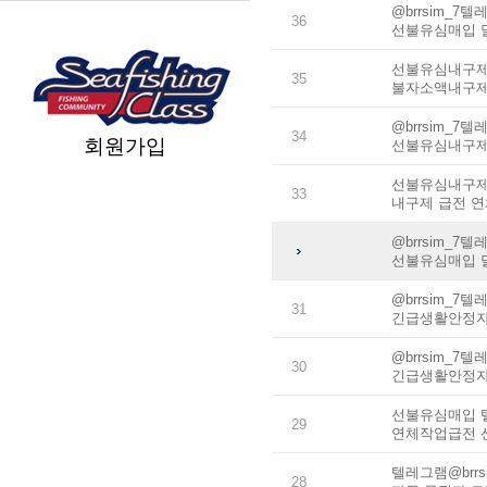
@brrsim_
36
선불유심매입 
선불유심내구제 
35
불자소액내구제
@brrsim_
34
회원가입
선불유심내구제
선불유심내구제 
33
내구제 급전 
@brrsim_
선불유심매입 
@brrsim_
31
긴급생활안정자
@brrsim_
30
긴급생활안정자
선불유심매입 텔
29
연체작업급전 
텔레그램@brr
28