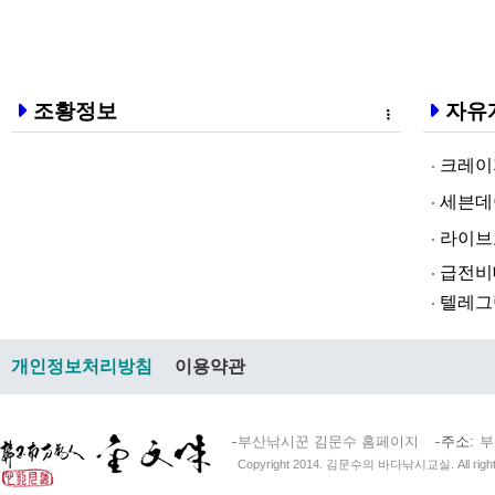
조황정보
자유
크레이지알파❤
세븐데이즈토­
라­이브토­토
급전비대면 
텔레그램@br
개인정보처리방침
이용약관
부산낚시꾼 김문수 홈페이지
주소
부
Copyright 2014. 김문수의 바다낚시교실. All right 