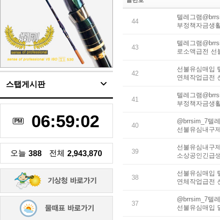
글번호
텔레그램@brr
44
부정책자금생
텔레그램@brr
43
로소액급전 선
선불유심매입 텔
42
연체작업급전 
스탭게시판
텔레그램@brr
41
부정책자금생
06:59:03
@brrsim_
PM
40
선불유심내구제
선불유심내구제
39
오늘
전체
388
2,943,870
소상공인긴급생
선불유심매입 텔
38
연체작업급전 
@brrsim_
37
선불유심매입 