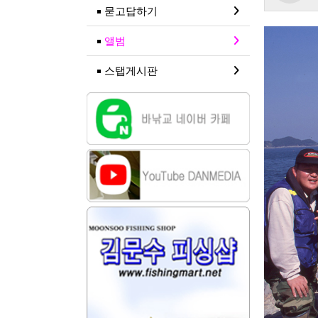
묻고답하기
앨범
스탭게시판