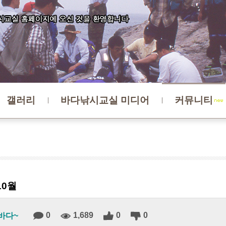
갤러리
바다낚시교실 미디어
커뮤니티
10월
0
1,689
0
0
바다~