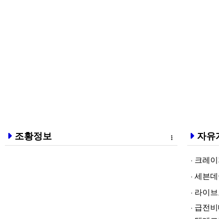
조황정보
자유
크레이지알파❤
세븐데이즈토­
라­이브토­토
급전비대면 