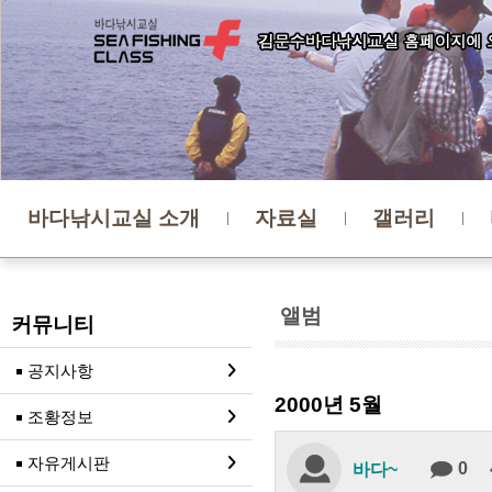
바다낚시교실 소개
자료실
갤러리
앨범
커뮤니티
공지사항
2000년 5월
조황정보
자유게시판
0
바다~