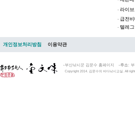
라­이브토­토
급전비대면 
텔레그램@br
개인정보처리방침
이용약관
부산낚시꾼 김문수 홈페이지
주소
부
Copyright 2014. 김문수의 바다낚시교실. All right 