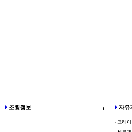
조황정보
자유
크레이지알파❤
세븐데이즈토­