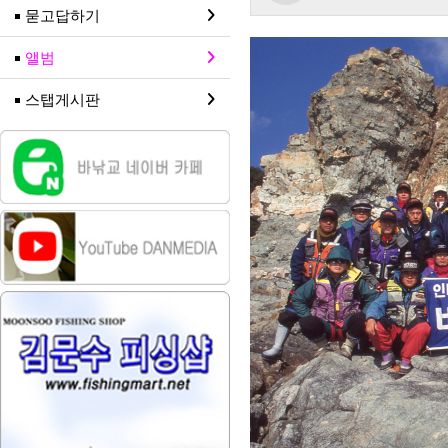
묻고답하기
앨범
스탭게시판