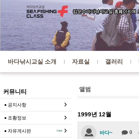
바다낚시교실 소개
자료실
갤러리
앨범
커뮤니티
공지사항
1999년 12월
조황정보
자유게시판
0
바다~