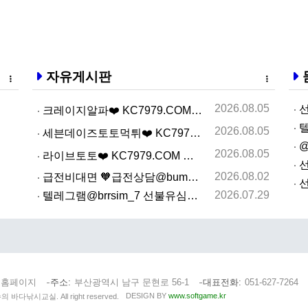
자유게시판
2026.08.05
선
크레이지알파❤️ KC7979.COM ❤️크레이지알파주소…
텔
2026.08.05
세븐데이즈토­토먹­튀❤️ KC7979.COM ❤️슬­롯…
@
2026.08.05
라­이브토­토❤️ KC7979.COM ❤️온­라인카­지…
선
2026.08.02
급전비대면 🧡급전상담@bumbee2🧡 개인돈사고자 급전…
선
2026.07.29
텔레그램@brrsim_7 선불유심내구제 선불유심매입 뽀…
 홈페이지
주소
부산광역시 남구 문현로 56-1
대표전화
051-627-7264
DESIGN BY
www.softgame.kr
수의 바다낚시교실. All right reserved.