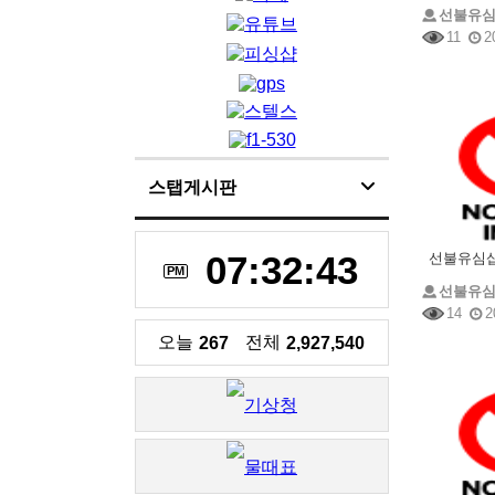
선불유
11
2
스탭게시판
07:32:43
PM
선불유
14
2
오늘
전체
267
2,927,540