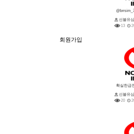
선불유
13
2
회원가입
선불유
20
2