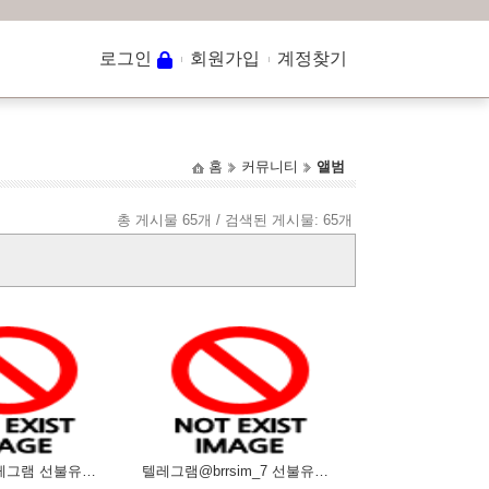
로그인
회원가입
계정찾기
홈
커뮤니티
앨범
총 게시물 65개 / 검색된 게시물: 65개
@brrsim_7텔레그램 선불유심내구제 선불유심매입 뽀로로통신 소상공인긴급생활안정자금 비대면선불유심
텔레그램@brrsim_7 선불유심내구제 선불유심매입 뽀로로통신 정부지원긴급생계비 소액급전 선불유심구