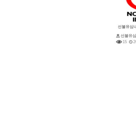
선불유
15
2