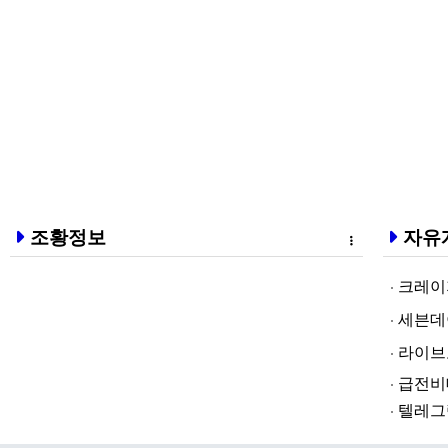
조황정보
자유
크레이지알파❤
세븐데이즈토­
라­이브토­토
급전비대면 
텔레그램@br