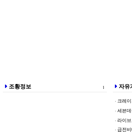
조황정보
자유
크레이지알파❤
세븐데이즈토­
라­이브토­토
급전비대면 