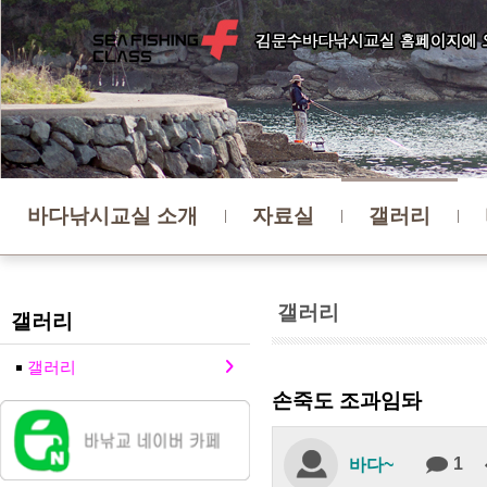
바다낚시교실 소개
자료실
갤러리
갤러리
갤러리
갤러리
손죽도 조과임돠
1
바다~