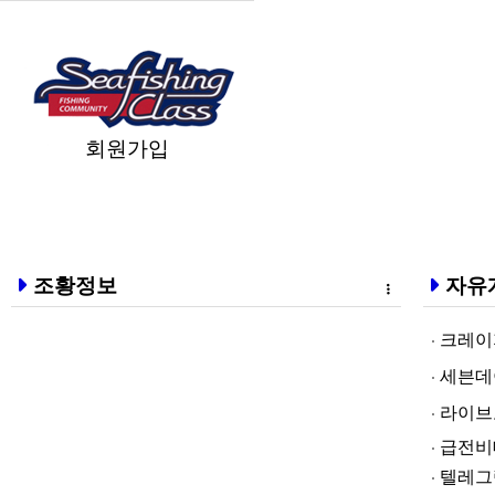
회원가입
조황정보
자유
크레이지알파❤
세븐데이즈토­
라­이브토­토
급전비대면 
텔레그램@br