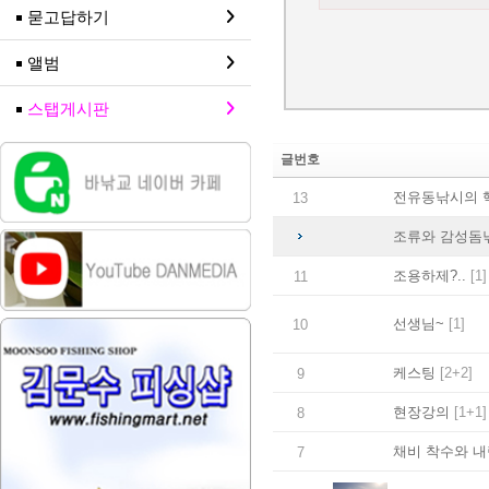
묻고답하기
앨범
스탭게시판
글번호
전유동낚시의 
13
조류와 감성돔
조용하제?..
[1]
11
선생님~
[1]
10
케스팅
[2+2]
9
현장강의
[1+1]
8
채비 착수와 내
7