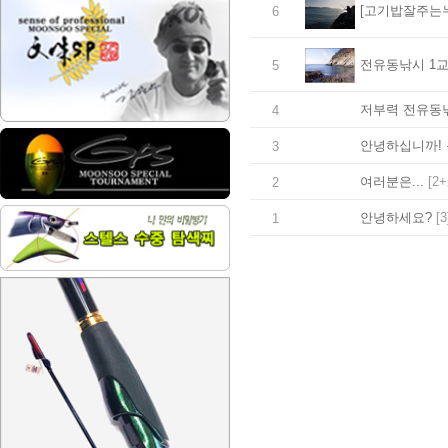
[고기밥잘주는누
6
전유동낚시 1
5
저부력 전유동낚
4
안녕하십니까!
3
여러분은...
[2+
2
안녕하세요?
[3
1