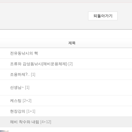
제목
전유동낚시의 핵
조류와 감성돔낚시(채비운용체제)
[2]
조용하제?..
[1]
선생님~
[1]
케스팅
[2+2]
현장강의
[1+1]
채비 착수와 내림
[4+12]