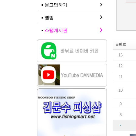
묻고답하기
앨범
스탭게시판
글번호
13
12
11
10
9
8