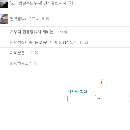
[고기밥잘주는누나] 인사올립니다.
[2]
전유동낚시 1교시
[6+6]
저부력 전유동낚시 채비는...
[8+5]
안녕하십니까! 봉오동머이마 신형식입니다!
[2]
여러분은...
[2+2]
안녕하세요?
[3]
1
기간별 검색
~