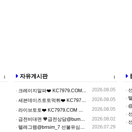
자유게시판
2026.08.05
선
크레이지알파❤️ KC7979.COM ❤️크레이지알파주소…
텔
2026.08.05
세븐데이즈토­토먹­튀❤️ KC7979.COM ❤️슬­롯…
@
2026.08.05
라­이브토­토❤️ KC7979.COM ❤️온­라인카­지…
선
2026.08.02
급전비대면 🧡급전상담@bumbee2🧡 개인돈사고자 급전…
선
2026.07.29
텔레그램@brrsim_7 선불유심내구제 선불유심매입 뽀…