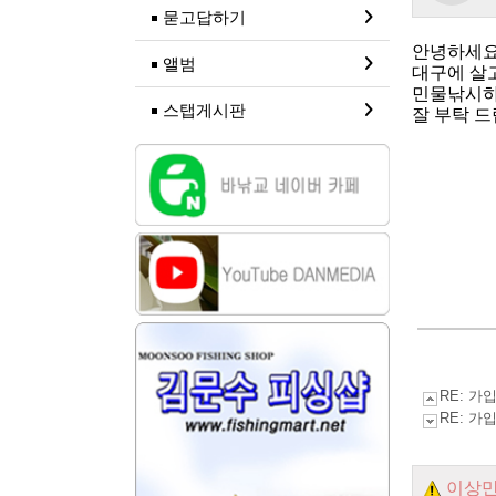
묻고답하기
안녕하세요
앨범
대구에 살
민물낚시하
스탭게시판
잘 부탁 드
RE: 
RE: 가
이상만