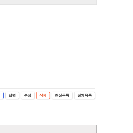
글
답변
수정
삭제
최신목록
전체목록