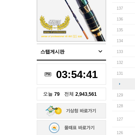
137
136
135
134
스탭게시판
133
132
03:54:42
131
PM
오늘
전체
79
2,943,561
129
128
127
126