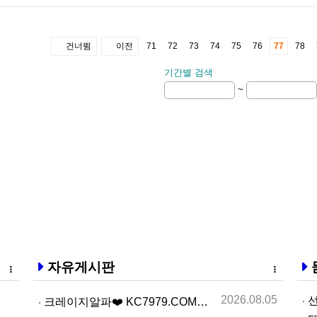
건너뜀
이전
71
72
73
74
75
76
77
78
기간별 검색
~
자유게시판
2026.08.05
선
크레이지알파❤️ KC7979.COM ❤️크레이지알파주소…