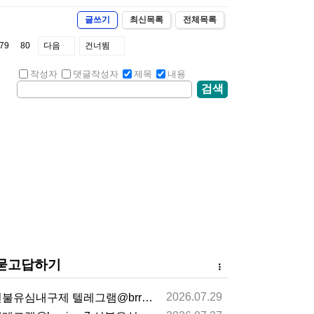
글쓰기
최신목록
전체목록
79
80
다음
건너뜀
작성자
댓글작성자
제목
내용
검색
묻고답하기
2026.07.29
불유심내구제 텔레그램@brrsim_7 선불유심매입 뽀…