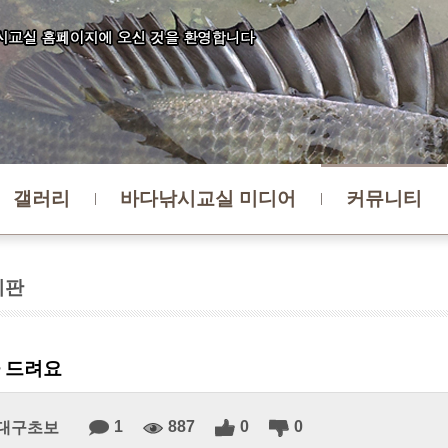
갤러리
바다낚시교실 미디어
커뮤니티
시판
 드려요
1
887
0
0
대구초보