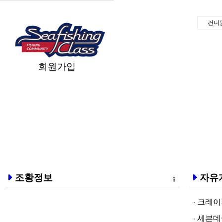
건너
회원가입
조황정보
자유
크레이지알파❤
세븐데이즈토­