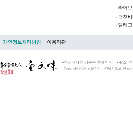
라­이브토­토
급전비대면 
텔레그램@br
개인정보처리방침
이용약관
부산낚시꾼 김문수 홈페이지
주소
부
Copyright 2014. 김문수의 바다낚시교실. All right 