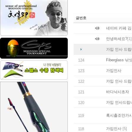
글번호
네이버 카페 
안녕하세요?
[1]
가입 인사 드립
Fiberglass 
124
가입인사
123
가입 인사 드
122
바다낙시초자
121
가입 인사드립
120
혹시출조안가시
119
가입인사
[5]
118