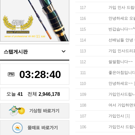
가입 인사 드
117
안녕하세요 오
116
반갑습니다~~^
115
선배님들 안녕
114
가입 인사드리
113
스탭게시판
쌀쌀합니다~~
112
03:28:40
좋은아침입니다
111
PM
안녕하세요~~
[
110
오늘
전체
41
2,946,178
가입인사드립니
109
여서 가입하면
108
가입인사
[1]
107
가입인사 드립
106