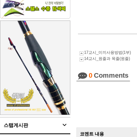
17교시_미끼사용방법(1부)
14교시_원줄과 목줄(원줄)
0
Comments
스탭게시판
코멘트 내용