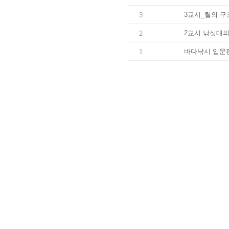
3교시_릴의 구
3
2교시 낚싯대의
2
바다낚시 입문
1