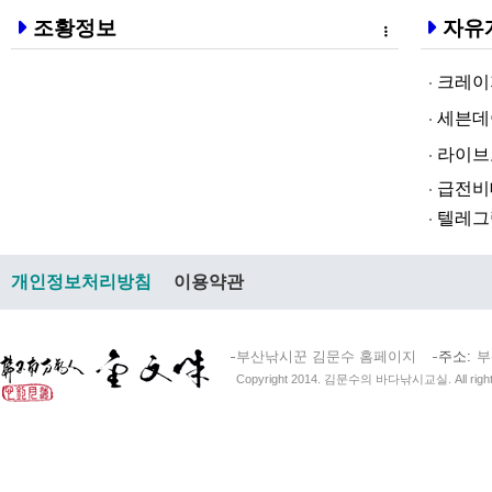
조황정보
자유
크레이지알파❤
세븐데이즈토­
라­이브토­토
급전비대면 
텔레그램@br
개인정보처리방침
이용약관
부산낚시꾼 김문수 홈페이지
주소
부
Copyright 2014. 김문수의 바다낚시교실. All right 