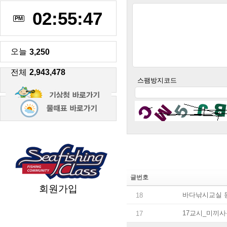
02:55:48
PM
오늘
3,250
전체
2,943,478
스팸방지코드
글번호
회원가입
바다낚시교실 
18
17교시_미끼사
17