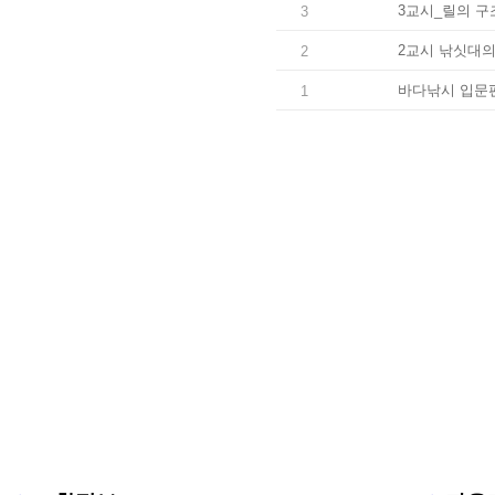
3교시_릴의 구
3
2교시 낚싯대의
2
바다낚시 입문
1