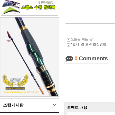
오늘은 쉬는 날
4교시_릴 드랙 조절방법
0
Comments
스탭게시판
코멘트 내용