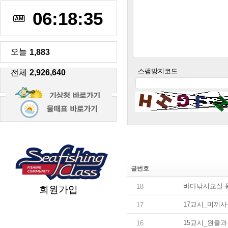
06:18:35
AM
오늘
1,883
스팸방지코드
전체
2,926,640
글번호
바다낚시교실 
18
회원가입
17교시_미끼사
17
15교시_원줄과
16