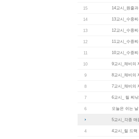
14교시_원줄과
15
13교시_수중찌는
14
12교시_수중찌
13
11교시_수중찌
12
10교시_수중찌
11
9교시_채비의 
10
8교시_채비의 
9
7교시_채비의 
8
6교시_ 릴 찌
7
오늘은 쉬는 날
6
5교시_각종 
4교시_릴 드랙
4