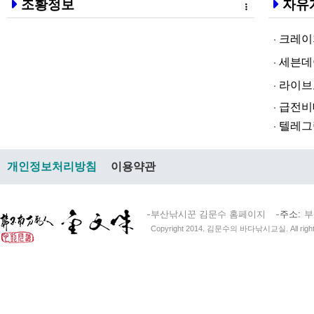
조황정보
자유
크레이지알파❤
세븐데이즈토­
라­이브토­토
급전비대면 
텔레그램@br
개인정보처리방침
이용약관
부산낚시꾼 김문수 홈페이지
주소
부
Copyright 2014. 김문수의 바다낚시교실. All right 