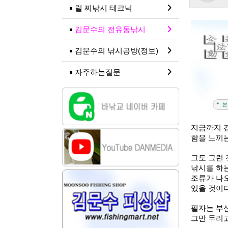
릴 찌낚시 테크닉
김문수의 전유동낚시
김문수의 낚시공방(정보)
자주하는질문
지금까지 
함을 느끼
그도 그런 
낚시를 하
조류가 나
있을 것이
필자는 부
그만 두려