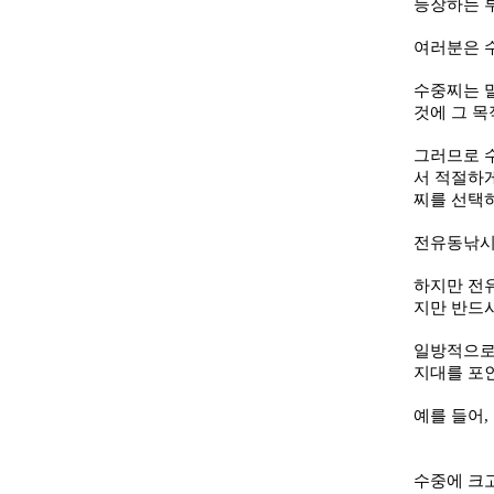
등장하는 
여러분은 
수중찌는 
것에 그 목
그러므로 
서 적절하게
찌를 선택
전유동낚시
하지만 전
지만 반드시
일방적으로
지대를 포
예를 들어
,
수중에 크고