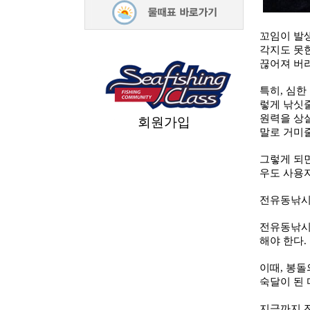
꼬임이 발
각지도 못
끊어져 버
특히
,
심한
렇게 낚싯
원력을 상
회원가입
말로 거미
그렇게 되
우도 사용
전유동낚시
전유동낚시
해야 한다
.
이때
,
봉돌
숙달이 된
지금까지 