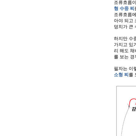
조류흐름이
형 수중 찌
조류흐름에
아야 되고 
덩치가 큰 
하지만 수
가지고 있
리 해도 채
를 보는 경
필자는 이
소형 찌
를