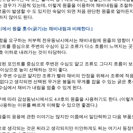
는 경우가 가끔씩 있는데
,
이렇게 원줄을 이용하여 채비내림을 조절하
움이 발생할 수 도 있지만 숙달이 되면 처음 판단한 원줄로 얼마든지
하지 않아도 된다
.
에서 원줄 홋수
(
굵기
)
는 채비내림과 비례한다
.]
함을 요구하는 저부력 전유동낚시에서는 채비내림에 원줄의 영향이 
인트를 중심으로 주변의 수심이 깊고 조류가 다소 흐름이 느껴지는 곳
호 이하로 내려가는 것이 타당하다
.
정된 포인트를 중심으로 주변은 수심도 얕고 조류도 그다지 흐름이 
 이상으로 높이 선택하는 것이 좋다
.
 주변 수심은 얕지만 조류가 빨라 채비의 안정을 위해서 조류에 적응
 없다고 생각되면 선택된 무거운 봉돌의 무게를 잡을 수 있는 굵은 
수심에서 채비가 내림을 멈출 수 있게 된다
.
우에 따라 감성돔낚시에서도
4.0
호의 원줄을 사용하기도 한다
. (이렇
사용하는 이유를 빠르게 이해할 수 있으면 좋겠다.)
원줄의 응용에 관한 이야기는 많지만 이쯤에서 일단락하고 다음 부
으로 생각되는 것은 찌라고 생각되지만 미안하게도 찌는 여기서 등장