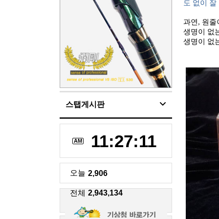
도 없이 잘
과연
,
원줄
생명이 없는
생명이 없
스탭게시판
11:27:12
AM
오늘
2,906
전체
2,943,134