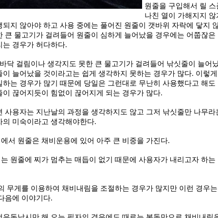
원줄을 구입해서 릴 스
나친 열이 가해지지 않
생되지 않아야 하고 사용 중에는 풀어진 원줄이 갯바위 자락에 닿지 
한 큰 물고기가 걸려들어 원줄이 심하게 늘어났을 경우에는 어쭙잖은
리는 경우가 허다하다
.
 바닥 걸림이나 생각지도 못한 큰 물고기가 걸려들어 낚싯줄이 늘어
줄이 늘어났을 것이라고는 쉽게 생각하지 못하는 경우가 많다
.
이렇게
실하는 경우가 많기 때문에 당일은 그런대로 무난히 사용했다고 해도
줄이 끊어지듯이 힘없이 끊어지게 되는 경우가 많다
.
면 사용자는 지난날의 과정을 생각하지도 않고 그저 낚싯줄만 나무라
자의 미숙이라고 생각해야한다
.
에서 원줄은 채비운용에 있어 아주 큰 비중을 가진다
.
는 원줄에 찌가 멈추는 매듭이 없기 때문에 사용자가 내리고자 하는
의 무게를 이용하여 채비내림을 조절하는 경우가 많지만 이런 경우는
 다음에 이야기다
.
전유동낚시만 해 오는 필자의 경우에도 때로는 봉돌만으로 채비내림