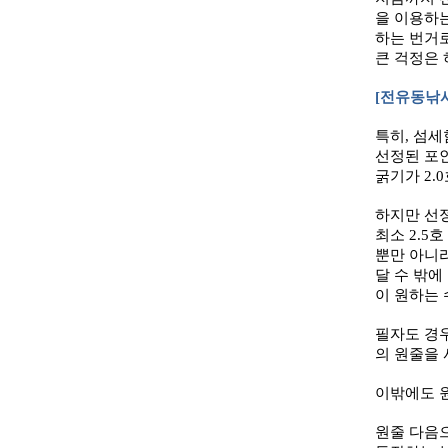
을 이용하
하는 번거로
큰 걱정은 
[
전유동낚시
특히
,
섬세
선정된 포
굵기가
2.0
하지만 선
최소
2.5
호
뿐만 아니라
달 수 밖에
이 원하는 
필자도 경
의 원줄을 
이밖에도 
원줄 다음