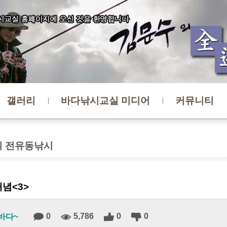
갤러리
바다낚시교실 미디어
커뮤니티
 전유동낚시
념<3>
0
5,786
0
0
바다~