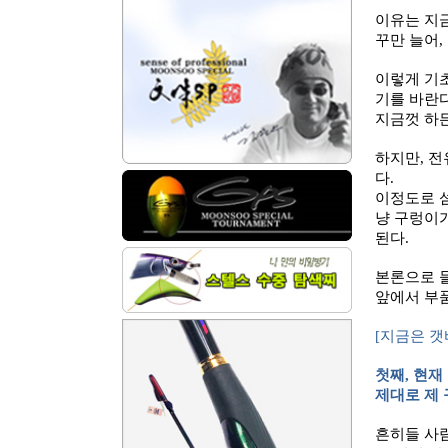
이유는 지
꾸만 늘어
,
이렇게 기
기를 바란
지금껏 하든
하지만
,
전
다
.
이정도로 
냥 구렁이가
된다
.
본론으로 
앞에서 부
[
지금은 갯
첫째
,
현재
제대로 제
흔히들 사