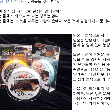
 끊어지나
?
’
라는 푸념들을 많이 한다
.
이 좋지 않아
(?)
그런 현상이 일어날까
?...
 물체가 제 멋대로 되는 경우는 없다
.
는 물체는 그 것을 다루는 사람의 손에서 모든 것이 결정되기 때문이
원줄이 물속으로 자꾸
원줄을 남용했기 때문에
줄이 할 일이 없어 농
물론 비중이 무거운 낚
앉을 수 도 있지만 사
지 못하도록 자주 움직
수면위로 낚싯줄을 띄
말려주게 되면 아무리
도 쉽게 물속으로 가라
사용한지 얼마 되지 않
까닭은
,
물론 많은 문
사용자의 사용부주의에
내는 경우가 태반이다
.