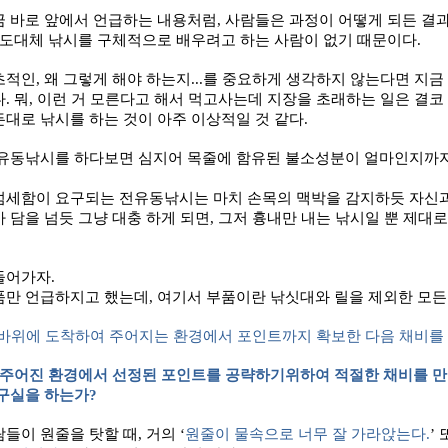
금 바로 앞에서 언급하는 내용처럼
,
사람들은 과정이 어떻게 되든 결과
도대체 낚시를 구체적으로 배우려고 하는 사람이 없기 때문이다
.
초적인
,
왜 그렇게 해야 하는지
...
를 중요하게 생각하지 않는다면 지금
다
.
뭐
,
이런 거 모른다고 해서 먹고사는데 지장을 초래하는 일은 결코
대로 낚시를 하는 것이 아주 이상적일 것 같다
.
유동낚시를 하다보면 심지어 목줄에 함유된 불소성분이 얼마인지까지 
섬세함이 요구되는 전유동낚시는 마치 손목의 맥박을 감지하듯 자신
 담을 넘듯 그냥 대충 하게 되면
,
그저 흉내만 내는 낚시일 뿐 제대로
들어가자
.
품만 언급하지고 했는데
,
여기서 부품이란 낚싯대와 릴을 제외한 모든
바위에 도착하여 주어지는 환경에서 포인트까지 확보한 다음 채비를
 주어진 환경에서 선정된 포인트를 공략하기위하여 적절한 채비를 만
 구실을 하는가
?
람들이 원줄을 탓할 때
,
거의
‘
원줄이 물속으로 너무 잘 가라앉는다
.
’