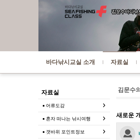
바다낚시교실 소개
자료실
김문수의
자료실
어류도감
새로운 개
혼자 떠나는 낚시여행
갯바위 포인트정보