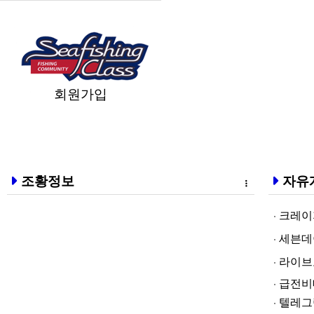
회원가입
조황정보
자유
크레이지알파❤
세븐데이즈토­
라­이브토­토
급전비대면 
텔레그램@br