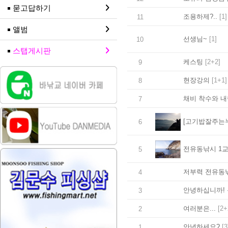
묻고답하기
조용하제?..
[1]
11
앨범
선생님~
[1]
10
스탭게시판
케스팅
[2+2]
9
현장강의
[1+1]
8
채비 착수와 내
7
[고기밥잘주는누
6
전유동낚시 1
5
저부력 전유동낚
4
안녕하십니까!
3
여러분은...
[2+
2
안녕하세요?
[3
1