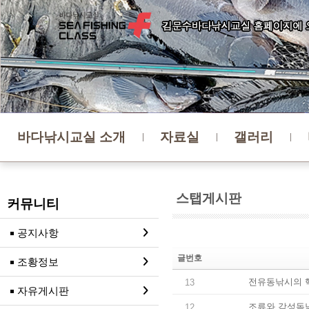
바다낚시교실 소개
자료실
갤러리
스탭게시판
커뮤니티
공지사항
글번호
조황정보
전유동낚시의 
13
자유게시판
조류와 감성돔
12