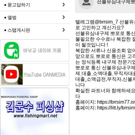
선불유심내구제
묻고답하기
앨범
텔레그램@brrsim_7 선
로 고민하고 계신가요?
스탭게시판
선불유심내구제 뽀로로 통신
불필요한 수수료나 복잡한 
이 될것입니다 !
복잡한 서류나 신용조회 없이
앞으로도 뽀로로 통신은 고객
는 정식등록 내구제 전문기
뽀로로 통신 선불유심내구제
제ˏ대출ˏ소액대출ˎ무직자대
대출¸소액급전,무직자,신불자
니다
확실한 파트너와 함께하세요 
다
홈페이지: https://brrsim77.is
홈페이지: https://litt.ly/brrsi