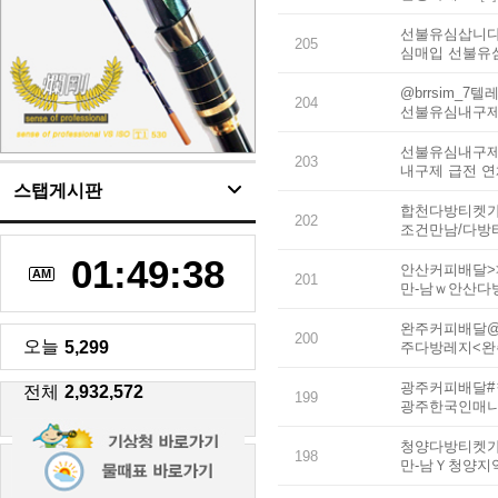
선불유심삽니다 
205
심매입 선불유
@brrsim_
204
선불유심내구제
선불유심내구제 
203
내구제 급전 
스탭게시판
합천다방티켓가
202
조건만남/다방
01:49:38
안산커피배달>
AM
201
만-남ｗ안산다
완주커피배달@티
200
오늘
5,299
주다방레지<
광주커피배달#ㅋ
전체
2,932,572
199
광주한국인매
청양다방티켓가격
198
만-남Ｙ청양지