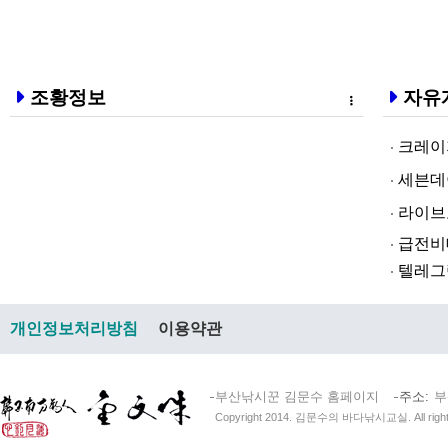
조황정보
자유
크레이지알파❤
세븐데이즈토­
라­이브토­토
급전비대면 
텔레그램@br
개인정보처리방침
이용약관
부산낚시꾼 김문수 홈페이지
주소
부
Copyright 2014. 김문수의 바다낚시교실. All right 