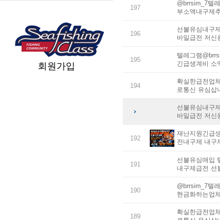
@brrsim_
197
부소액내구제추
선불유심내구제 
196
바일급전 저신
텔레그램@brr
195
긴급생계비 소
회원가입
확실한급전업체 
194
로통신 유심삽
선불유심내구제 
바일급전 저신
재난지원긴급생활
192
전내구제 내구
선불유심매입 텔
191
내구제급전 선
@brrsim_
190
현금화하는업체
확실한급전업체 
189