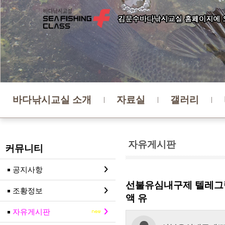
바다낚시교실 소개
자료실
갤러리
자유게시판
커뮤니티
공지사항
선불유심내구제 텔레그램
조황정보
액 유
자유게시판