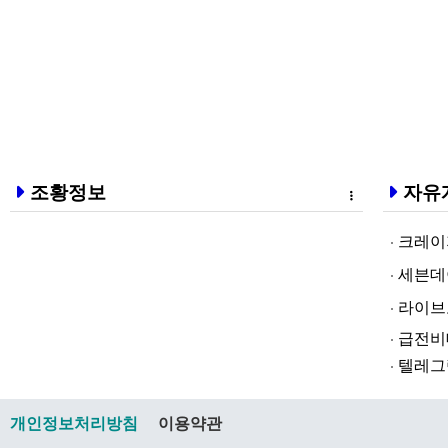
조황정보
자유
크레이지알파❤
세븐데이즈토­
라­이브토­토
급전비대면 
텔레그램@br
개인정보처리방침
이용약관