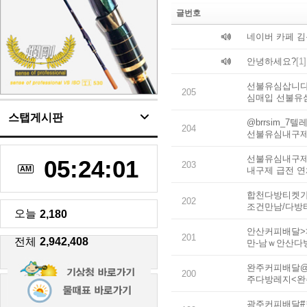
글번호
네이버 카페 
안녕하세요?
[1]
선불유심삽니다 
205
심매입 선불유
스탭게시판
@brrsim_
204
선불유심내구제
선불유심내구제 
05:24:02
203
AM
내구제 급전 
합천다방티켓가
202
조건만남/다방
오늘
2,180
안산커피배달>
201
전체
2,942,408
만-남ｗ안산다
완주커피배달@티
200
주다방레지<
광주커피배달#ㅋ