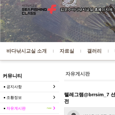
바다낚시교실 소개
자료실
갤러리
자유게시판
커뮤니티
공지사항
텔레그램@brrsim_
조황정보
전
자유게시판