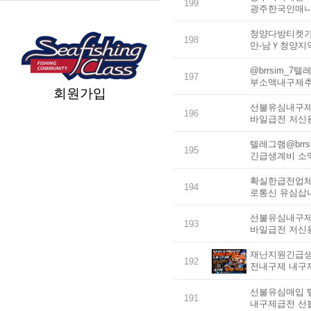
199
광주한국인매
청양다방티켓가격
198
만-남Ｙ청양지
@brrsim_
197
부소액내구제추
회원가입
선불유심내구제 
196
바일급전 저신
텔레그램@brr
195
긴급생계비 소
확실한급전업체 
194
로통신 유심삽
선불유심내구제 
193
바일급전 저신
재난지원긴급생활
192
전내구제 내구
선불유심매입 텔
191
내구제급전 선