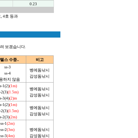
0.23
 4호 등과
그려 보겠습니다.
텔스 수중..
비고
ss-3
벵에돔낚시
ss-4
감성돔낚시
용하지 않음
s-1(2)
(1m)
벵에돔낚시
-2(3)
(1.5m)
감성돔낚시
s-3(4)
(2)m
s-1(2)
(1m)
벵에돔낚시
-2(3)
(1.5m)
감성돔낚시
s-2(3)
(2m)
ss-1
(2m)
ss-2
(3m)
벵에돔낚시
ss-3
(4m)
감성돔낚시