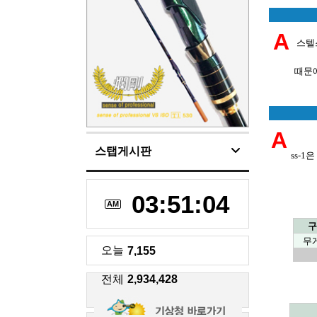
A
스텔
때문에
A
스탭게시판
ss-1
03:51:06
AM
구
무게
오늘
7,155
전체
2,934,428