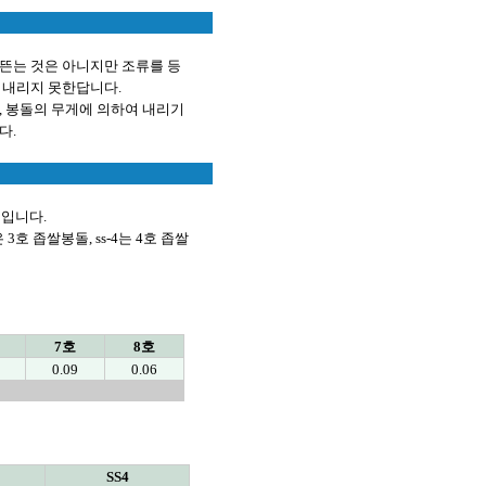
 뜬는 것은 아니지만 조류를 등
어 내리지 못한답니다.
단, 봉돌의 무게에 의하여 내리기
다.
시입니다.
 3호 좁쌀봉돌, ss-4는 4호 좁쌀
7호
8호
0.09
0.06
SS4