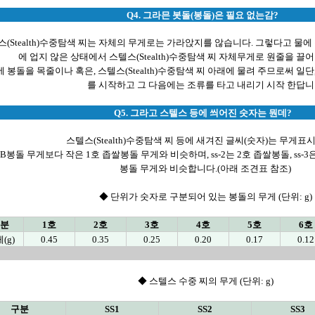
Q4. 그라믄 봇돌(봉돌)은 필요 없는감?
스(Stealth)수중탐색 찌는 자체의 무게로는 가라앉지를 않습니다. 그렇다고 물에
에 업지 않은 상태에서 스텔스(Stealth)수중탐색 찌 자체무게로 원줄을 끌
 봉돌을 목줄이나 혹은, 스텔스(Stealth)수중탐색 찌 아래에 물려 주므로써 일
를 시작하고 그 다음에는 조류를 타고 내리기 시작 한답니
Q5. 그라고 스텔스 등에 씌어진 숫자는 뭔데?
스텔스(Stealth)수중탐색 찌 등에 새겨진 글씨(숫자)는 무게표
은 B봉돌 무게보다 작은 1호 좁쌀봉돌 무게와 비슷하며, ss-2는 2호 좁쌀봉돌, ss-3은
봉돌 무게와 비슷합니다.(아래 조견표 참조)
◆ 단위가 숫자로 구분되어 있는 봉돌의 무게 (단위: g)
분
1호
2호
3호
4호
5호
6호
(g)
0.45
0.35
0.25
0.20
0.17
0.12
◆ 스텔스 수중 찌의 무게 (단위: g)
구분
SS1
SS2
SS3