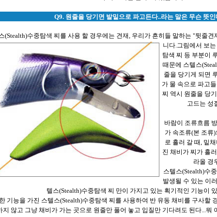
Q9. 원줄을 당기면 발밑으로 파고든다..라는 말은 무슨 뜻인
(Stealth)수중탐색 찌를 사용 할 경우에는 견재, 우리가 흔히들 말하는 "뒷줄
니다.
그림에서 보는 바
탐색 찌 등 부분이 
때문에 스텔스(Stea
줄을 당기게 되면 
가 물 속으로 파고들 
찌 역시 원줄을 당기
고드는 성
바람이 조류흐름 
가 속조류(본 조류
로 흘러 갈 때, 밑
진 채비가 찌가 흘러
라올 경
스텔스(Stealth
발생될 수 있는 이
텔스(Stealth)수중탐색 찌 만이 가지고 있는 획기적인 기능이 
 기능을 가진 스텔스(Stealth)수중탐색 찌를 사용하여 반 유동 채비를 구사할 경
하지 않고 그냥 채비가 가는 곳으로 원줄만 풀어 놓고 입질만 기다려도 된다...뭐