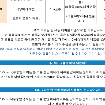
줄)
B(목줄)5B(도래위 원줄
0호
적당하게 흐름..
20m전후
s
)
(목줄)6B(도래위 원줄
s
조류의 흐름이 빠름..
에.. )
위의 도표는 반 유동 채비를 기준으로 한 도표입니다.
전 유동 채비에서는 봉돌의 부게를 1치수, 혹은 1/2치수를 삭감하여 적용시
같은 도표를 참고로 하여 반 유동 채비를 하실 경우에는 수심층까지의 매듭을 "스텔
호한의 수치를 더 하여 수심을 정해 주는 것이 좋습니다
들어, 8m의 수심에 맞추려고 한다면 해당 조건에 표시된 괄호안의 수치를 더하여 9
사용하면 효율적인 채비운용이 될 수 있다는 이야기입니다
Q7. 와? 그렇게 해야 되는데?
스(Stealth)수중탐색 찌는 본 조류 뿐만 아니라 지류를 감지하는 능력이 아주 
더 수심을 넣어 줌으로써 스텔스(Stealth)수중탐색 찌가 원활하게 활동을 할 수
Q8. 그라믄 반 유동 채비에 사용해도 된다말인감?
(Stealth)수중탐색 찌는 본 조류 뿐만 아니라 지류를 감지하는 능력이 아주 
서 더 효과를 볼 수 가 있습니다.