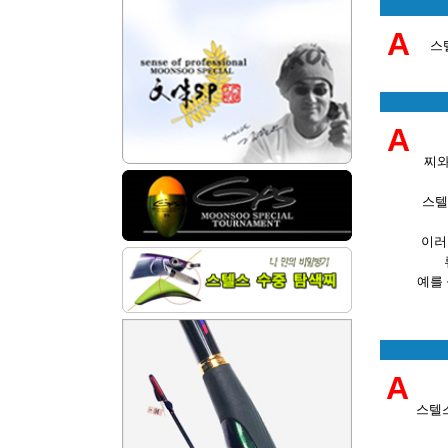
A
스
A
찌와
스텔
이러
예를 
A
스텔스