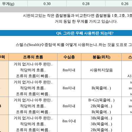
무게(g)
0.30
0.28
0.26
시판되고있는 작은 좁쌀봉돌과 비교한다면 좁쌀봉돌 1호, 2호, 3호,
거의 동일 한 무게를 가지고 있습니다.
Q6. 그라믄 우째 사용하믄 되는데?
스텔스(Stealth)수중탐색 찌를 어떻게 사용하는냐..하는 것을 도표로 
부력
조류의 흐름
수심층
봉돌(위치)
스
거의 없거나 아주 완만..
적당하게 흐름..
8m이내
사용하지않음
조류의 흐름이 빠름..
사
거의 없거나 아주 완만..
s
B
적당하게 흐름..
8m이내
B(목줄에.. )
ss
조류의 흐름이 빠름..
s
거의 없거나 아주 완만..
B+G2(목줄에.. )
s
B
적당하게 흐름..
8m이내
2B(목줄에.. )
ss
조류의 흐름이 빠름..
B(목줄에.. )
s
거의 없거나 아주 완만..
3B(목줄에.. )
8m 이내
적당하게 흐름..
3B(목줄에.. )
조류의 흐름이 빠름..
2B(목줄에.. )