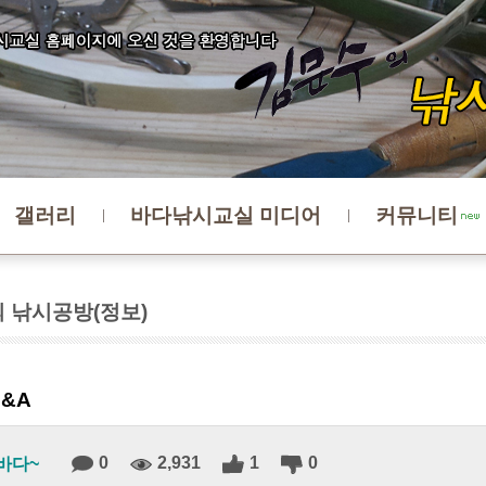
갤러리
바다낚시교실 미디어
커뮤니티
 낚시공방(정보)
&A
0
2,931
1
0
바다~