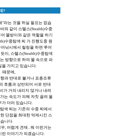
데?
견재"라는 것을 하실 필요는 없습
와 같이 스텔스(Stealth)수중
루어 물받이와 같은 역할을 하기
lth)수중탐색 찌 가 진행도중 원
루어낚시에서 릴링을 하면 루어
듯이, 스텔스(Stealth)수중탐색
는 방향으로 하여 물 속으로 파
질을 가지고 있습니다.
때문에,
방향과 반대로 불거나 표층조류
)의 흐름과 상반되어 서로 반대
채비가 거의 내리지 않거나 내려
가는 속도가 의해 자칫 끌려 올
우가 더러 있습니다.
)수중탐색 찌는 기존의 수중 찌에서
러한 단점을 최대한 억제시킨 스
있습니다.
우, 어렵게 견재...뭐 이런거는
 이런 이야기가 되겠습니다.