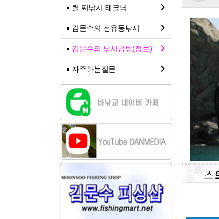
릴 찌낚시 테크닉
김문수의 전유동낚시
김문수의 낚시공방(정보)
자주하는질문