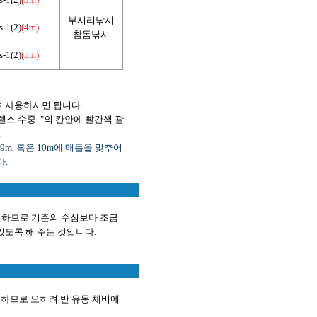
부시리낚시
s-1(2)
(4m)
참돔낚시
s-1(2)
(5m)
켜 사용하시면 됩니다.
스 수중.."의 칸안에 빨간색 괄
.
m, 혹은 10m에 매듭을 맞추어
.
탁월하므로 기존의 수심보다 조금
 있도록 해 주는 것입니다.
탁월하므로 오히려 반 유동 채비에