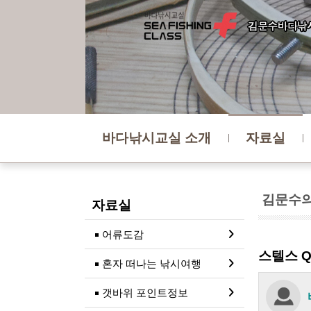
바다낚시교실 소개
자료실
김문수의
자료실
어류도감
스텔스 Q
혼자 떠나는 낚시여행
갯바위 포인트정보