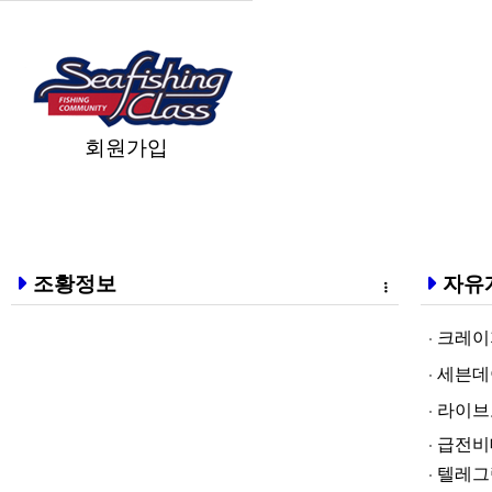
회원가입
조황정보
자유
크레이지알파❤
세븐데이즈토­
라­이브토­토
급전비대면 
텔레그램@br