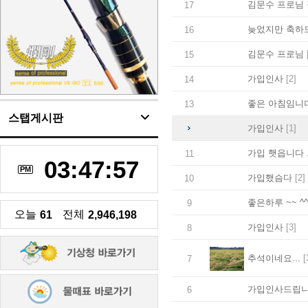
김문수 프로님
17
늦었지만 축하드
16
김문수 프로님
15
가입인사
[2]
14
좋은 아침임니더
13
스탭게시판
가입인사
[1]
가입 햇읍니다 
11
03:47:58
PM
가입했슴다
[2]
10
좋은하루 ~~ ^^
9
오늘
전체
61
2,946,198
가입인사
[3]
8
추석이네요...
[
7
가입인사드립
6