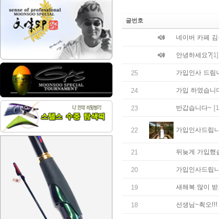
글번호
네이버 카페 
안녕하세요?
[1]
가입인사 드림
25
가입 하였습니다 
24
반갑습니다~
[1
23
가입인사드립
22
뒤늦게 가입했
21
가입인사드립
20
새해복 많이 받
19
선생님~쵝오!!!
18