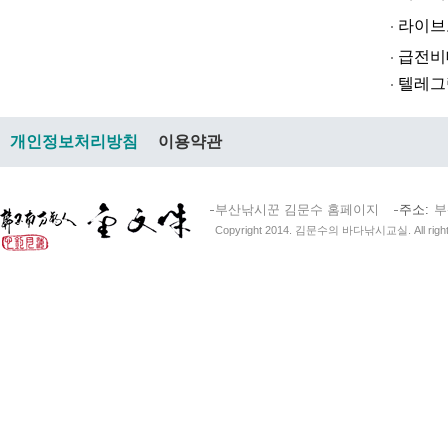
라­이브토­토
급전비대면 
텔레그램@br
개인정보처리방침
이용약관
부산낚시꾼 김문수 홈페이지
주소
부
Copyright 2014. 김문수의 바다낚시교실. All right 