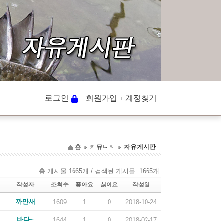
로그인
회원가입
계정찾기
홈
커뮤니티
자유게시판
총 게시물 1665개 / 검색된 게시물: 1665개
작성자
조회수
좋아요
싫어요
작성일
까만새
1609
1
0
2018-10-24
바다~
1644
1
0
2018-02-17