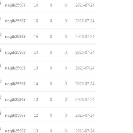
남
nagik25967
14
0
0
2026-07-24
남
nagik25967
16
0
0
2026-07-24
남
nagik25967
15
0
0
2026-07-24
남
nagik25967
14
0
0
2026-07-24
남
nagik25967
13
0
0
2026-07-24
남
nagik25967
14
0
0
2026-07-24
남
nagik25967
13
0
0
2026-07-24
남
nagik25967
12
0
0
2026-07-24
남
nagik25967
13
0
0
2026-07-24