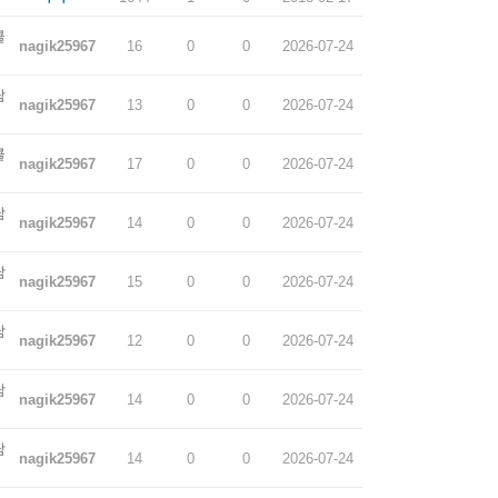
콜
nagik25967
16
0
0
2026-07-24
남
nagik25967
13
0
0
2026-07-24
콜
nagik25967
17
0
0
2026-07-24
남
nagik25967
14
0
0
2026-07-24
남
nagik25967
15
0
0
2026-07-24
남
nagik25967
12
0
0
2026-07-24
남
nagik25967
14
0
0
2026-07-24
남
nagik25967
14
0
0
2026-07-24