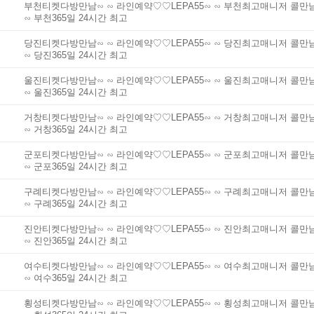
부천티켓다방만남∽ ∽ 라인예약♡♡LEPA55∽ ∽ 부천최고매니저 콜만
∽ 부천365일 24시간 최고
당진티켓다방만남∽ ∽ 라인예약♡♡LEPA55∽ ∽ 당진최고매니저 콜만
∽ 당진365일 24시간 최고
울진티켓다방만남∽ ∽ 라인예약♡♡LEPA55∽ ∽ 울진최고매니저 콜만
∽ 울진365일 24시간 최고
거창티켓다방만남∽ ∽ 라인예약♡♡LEPA55∽ ∽ 거창최고매니저 콜만
∽ 거창365일 24시간 최고
군포티켓다방만남∽ ∽ 라인예약♡♡LEPA55∽ ∽ 군포최고매니저 콜만
∽ 군포365일 24시간 최고
구례티켓다방만남∽ ∽ 라인예약♡♡LEPA55∽ ∽ 구례최고매니저 콜만
∽ 구례365일 24시간 최고
진안티켓다방만남∽ ∽ 라인예약♡♡LEPA55∽ ∽ 진안최고매니저 콜만
∽ 진안365일 24시간 최고
여수티켓다방만남∽ ∽ 라인예약♡♡LEPA55∽ ∽ 여수최고매니저 콜만
∽ 여수365일 24시간 최고
횡성티켓다방만남∽ ∽ 라인예약♡♡LEPA55∽ ∽ 횡성최고매니저 콜만