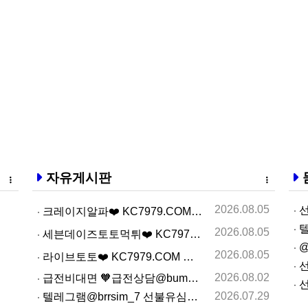
자유게시판
2026.08.05
선
크레이지알파❤️ KC7979.COM ❤️크레이지알파주소…
텔
2026.08.05
세븐데이즈토­토먹­튀❤️ KC7979.COM ❤️슬­롯…
@
2026.08.05
라­이브토­토❤️ KC7979.COM ❤️온­라인카­지…
선
2026.08.02
급전비대면 🧡급전상담@bumbee2🧡 개인돈사고자 급전…
선
2026.07.29
텔레그램@brrsim_7 선불유심내구제 선불유심매입 뽀…