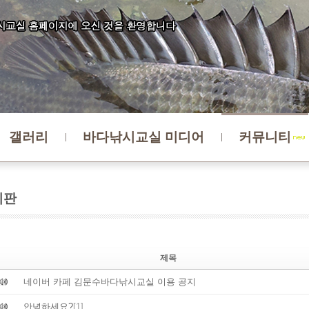
갤러리
바다낚시교실 미디어
커뮤니티
시판
제목
네이버 카페 김문수바다낚시교실 이용 공지
안녕하세요?
[1]