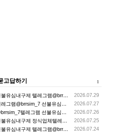
묻고답하기
2026.07.29
불유심내구제 텔레그램@brrsim_7 선불유심매입 뽀…
2026.07.27
레그램@brrsim_7 선불유심내구제 선불유심매입 뽀…
2026.07.26
brrsim_7텔레그램 선불유심내구제 급전 뽀로로통신…
2026.07.25
불유심내구제 정식업체텔레그램@brrsim_7선불유심매…
2026.07.24
불유심내구제 텔레그램@brrsim_7 선불유심매입 뽀…