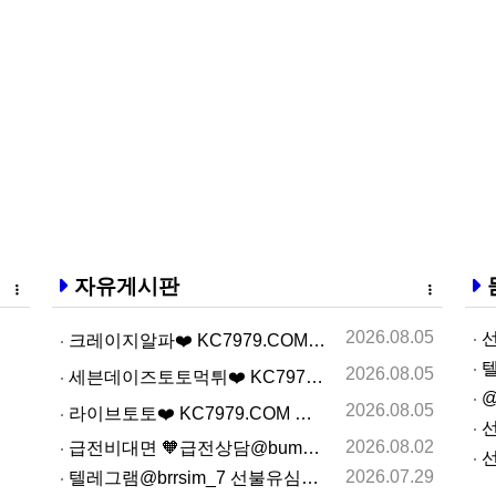
자유게시판
2026.08.05
선
크레이지알파❤️ KC7979.COM ❤️크레이지알파주소…
텔
2026.08.05
세븐데이즈토­토먹­튀❤️ KC7979.COM ❤️슬­롯…
@
2026.08.05
라­이브토­토❤️ KC7979.COM ❤️온­라인카­지…
선
2026.08.02
급전비대면 🧡급전상담@bumbee2🧡 개인돈사고자 급전…
선
2026.07.29
텔레그램@brrsim_7 선불유심내구제 선불유심매입 뽀…