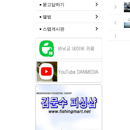
묻고답하기
3
앨범
2
스탭게시판
1