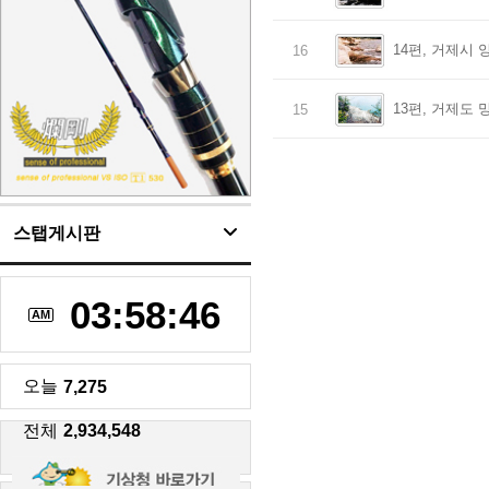
14편, 거제시 
16
13편, 거제도
15
스탭게시판
03:58:46
AM
오늘
7,275
전체
2,934,548