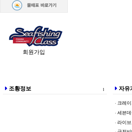
회원가입
조황정보
자유
크레이지알파❤
세븐데이즈토­
라­이브토­토
급전비대면 