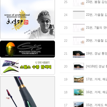
23편, 봄철 감
25
22편, 가을철
24
21편, 7월의
23
20편, 가을철
22
19편, 경남 통
21
[제18편] 경남
20
17편, 거제, 
19
16편, 거제, 
18
15편, 거제도 
17