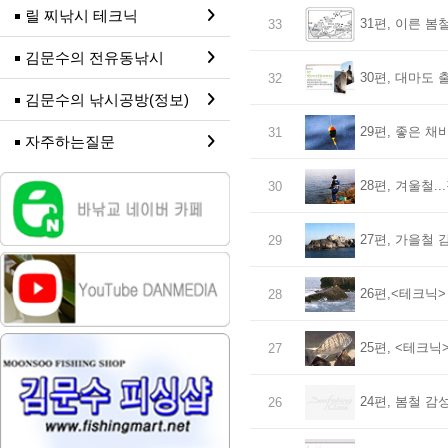
릴 찌낚시 테크닉
31편, 이른 봄
33
김문수의 전유동낚시
30편, 대마도
32
김문수의 낚시공방(정보)
29편, 좋은 
31
자주하는질문
28편, 겨울철.
30
27편, 가을철
29
26편,<테크닉
28
25편, <테크
27
24편, 봄철 감
26