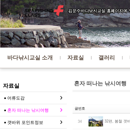
바다낚시교실 소개
자료실
갤러리
혼자 떠나는 낚시여행
자료실
어류도감
글번호
혼자 떠나는 낚시여행
32편, 봄철 
34
갯바위 포인트정보