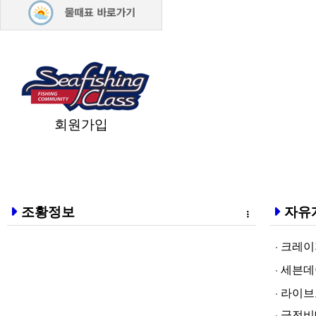
회원가입
조황정보
자유
크레이지알파❤
세븐데이즈토­
라­이브토­토
급전비대면 