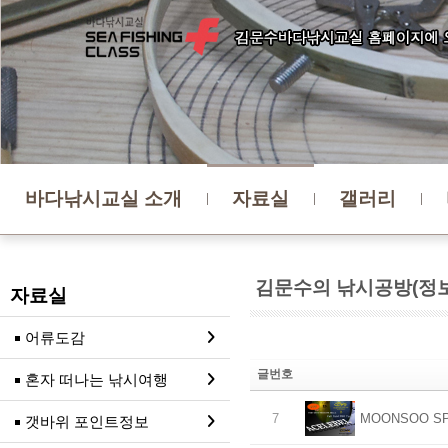
바다낚시교실 소개
자료실
갤러리
김문수의 낚시공방(정보
자료실
어류도감
글번호
혼자 떠나는 낚시여행
7
MOONSOO SP
갯바위 포인트정보