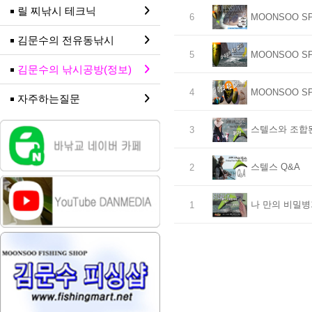
릴 찌낚시 테크닉
6
MOONSOO SP
김문수의 전유동낚시
5
MOONSOO SP
김문수의 낚시공방(정보)
4
MOONSOO SP
자주하는질문
스텔스와 조합
3
스텔스 Q&A
2
나 만의 비밀병
1