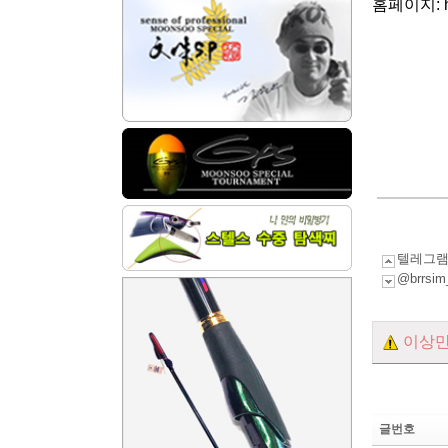
홈페이지: http
텔레그램
@brr
이상만
글번호