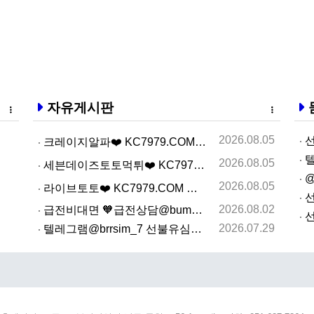
자유게시판
2026.08.05
선
크레이지알파❤️ KC7979.COM ❤️크레이지알파주소…
텔
2026.08.05
세븐데이즈토­토먹­튀❤️ KC7979.COM ❤️슬­롯…
@
2026.08.05
라­이브토­토❤️ KC7979.COM ❤️온­라인카­지…
선
2026.08.02
급전비대면 🧡급전상담@bumbee2🧡 개인돈사고자 급전…
선
2026.07.29
텔레그램@brrsim_7 선불유심내구제 선불유심매입 뽀…