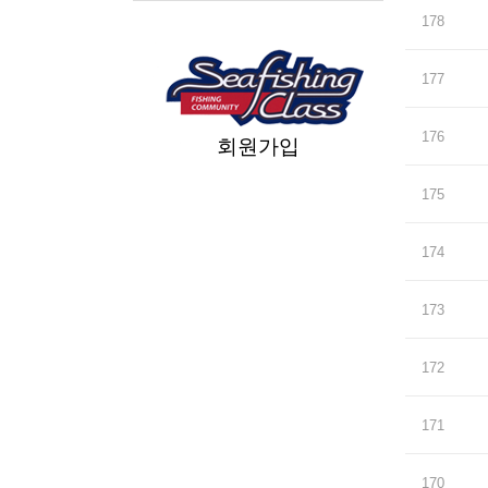
178
177
176
회원가입
175
174
173
172
171
170