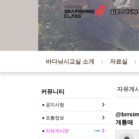
바다낚시교실 소개
자료실
자유게
커뮤니티
공지사항
@brr
조황정보
개통매
자유게시판