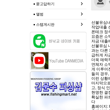
묻고답하기
앨범
선불유심내
스탭게시판
작업대출 
폰테크 정
요즘은 소
자금 대출
선불유심 
과는 다른
급하게 자
더욱 매력
연체자 소
게 이루어
들의 경우
이런 상황
마지막으로
고, 정식
현명한 결
확실한 파
다
홈페이지: htt