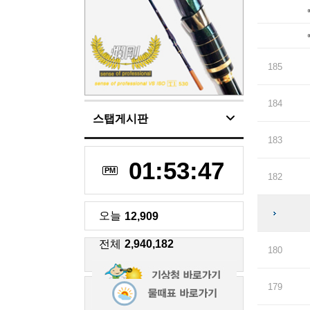
185
184
스탭게시판
183
01:53:48
PM
182
오늘
12,909
전체
2,940,182
180
179