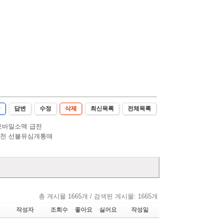
글
답변
수정
삭제
최신목록
전체목록
모바일소액 급전
추천 선불유심개통매
총 게시물 1665개 / 검색된 게시물: 1665개
작성자
조회수
좋아요
싫어요
작성일