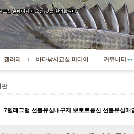
갤러리
바다낚시교실 미디어
커뮤니티
시판
sim_7텔레그램 선불유심내구제 뽀로로통신 선불유심