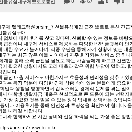
0
67
0
0
선불유심내구제뽀로로통신
구제 텔레그램@brrsim_7 선불유심매입 급전 뽀로로 통신
선불유심구매
식 업체에 대한 후기를 찾고 있다면, 신뢰할 수 있는 정보를 바
액 급전이나 내구제 서비스를 제공하는 다양한 P2P 플랫폼이 인
에 대한 수요가 늘어나며, 각종 수단을 통해 자기 상황에 맞는 대
내구제는 최근 많은 이들 사이에서 자주 회자되는 서비스 중 하나라
 체계를 통해 소액 급전을 필요로 하는 사람들에게 빠르고 간편
금이 필요한 상황에서도 고리 대출과 같은 위험 부담이 덜하고, 
적입니다
액 급전 대출 서비스도 마찬가지로 효율성과 편리성을 갖추고 있습
진다는 특징 덕분에 다양한 경제 상황 속에 있는 분들에게 중요한
, 학업과 생활을 병행하면서 갑작스러운 경제적 문제를 겪는 일이
에서 대학생 생활자금 대출은 현실적으로 큰 도움이 되는 선택지
, 가장 중요한 것은 믿을 수 있는 정식 업체를 선택하는 것입니다
 인증이나 이용후기를 통해 안전성과 투명성을 확인해야 합니다. 
정을 내리길 바랍니다
트너와 함께하세요 시간 낭비와 신용 하락을 막는 가장 좋은 방법
ps://brrsim77.isweb.co.kr