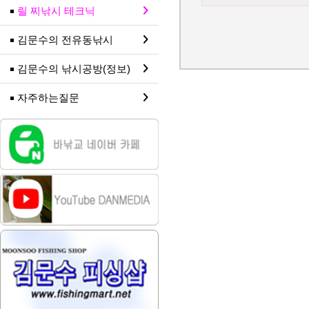
릴 찌낚시 테크닉
김문수의 전유동낚시
김문수의 낚시공방(정보)
자주하는질문