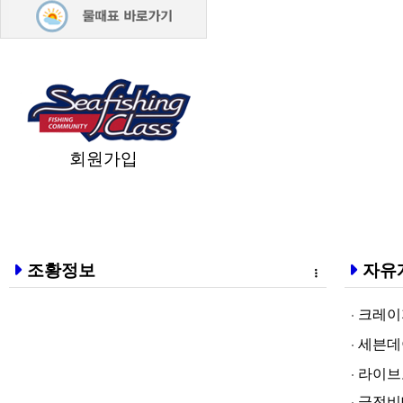
회원가입
조황정보
자유
크레이지알파❤
세븐데이즈토­
라­이브토­토
급전비대면 