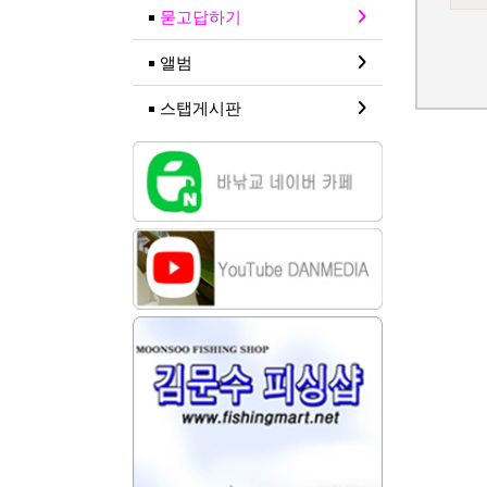
묻고답하기
앨범
스탭게시판