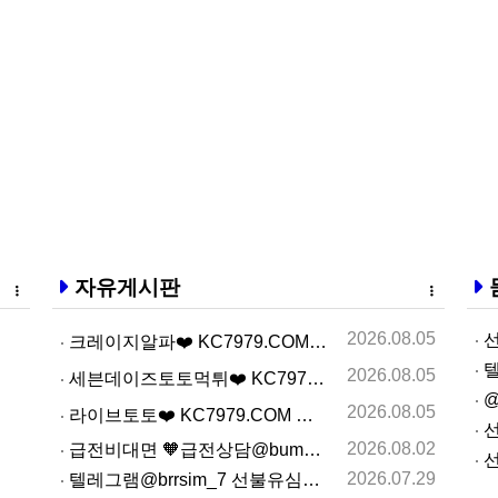
자유게시판
2026.08.05
선
크레이지알파❤️ KC7979.COM ❤️크레이지알파주소…
텔
2026.08.05
세븐데이즈토­토먹­튀❤️ KC7979.COM ❤️슬­롯…
@
2026.08.05
라­이브토­토❤️ KC7979.COM ❤️온­라인카­지…
선
2026.08.02
급전비대면 🧡급전상담@bumbee2🧡 개인돈사고자 급전…
선
2026.07.29
텔레그램@brrsim_7 선불유심내구제 선불유심매입 뽀…