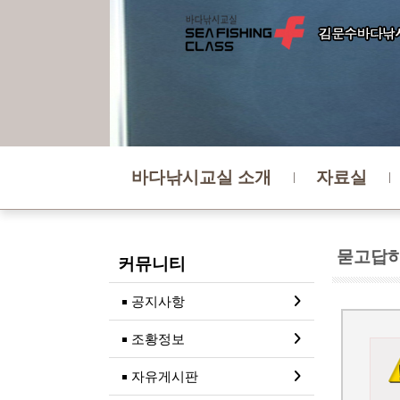
바다낚시교실 소개
자료실
묻고답
커뮤니티
공지사항
조황정보
자유게시판